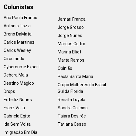
Colunistas
Ana Paula Franco
Jamari França
Antonio Tozzi
Jorge Grosso
Breno DaMata
Jorge Nunes
Carlos Martinez
Marcus Coltro
Carlos Wesley
Marina Elliot
Circulando
Marta Ramos
Cybercrime Expert
Opinião
Debora Maia
Paula Santa Maria
Destino Mágico
Grupo Mulheres do Brasil
Drops
Sul da Flórida
Esterliz Nunes
Renata Loyola
Franz Valla
Sandra Colicino
Gabriela Egito
Taiara Desirée
Ida Sem Volta
Tatiana Cesso
Imigração Em Dia