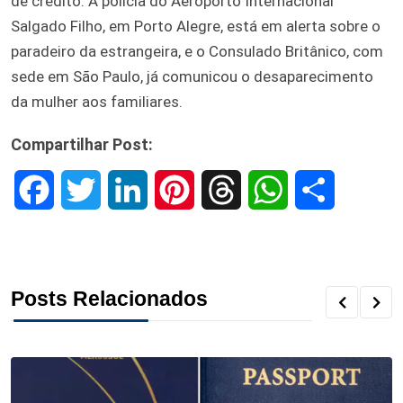
de crédito. A polícia do Aeroporto Internacional
Salgado Filho, em Porto Alegre, está em alerta sobre o
paradeiro da estrangeira, e o Consulado Britânico, com
sede em São Paulo, já comunicou o desaparecimento
da mulher aos familiares.
Compartilhar Post:
F
T
L
P
T
W
S
a
w
i
i
h
h
h
c
i
n
n
r
a
a
Posts Relacionados
e
t
k
t
e
t
r
b
t
e
e
a
s
e
o
e
d
r
d
A