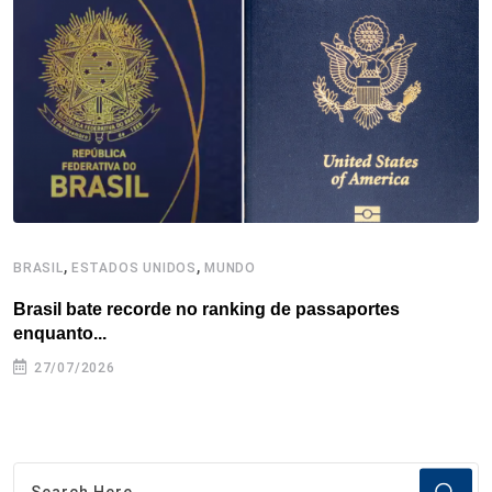
o
r
I
e
s
p
k
n
s
p
t
,
,
BRASIL
ESTADOS UNIDOS
MUNDO
B
Brasil bate recorde no ranking de passaportes
B
enquanto...
27/07/2026