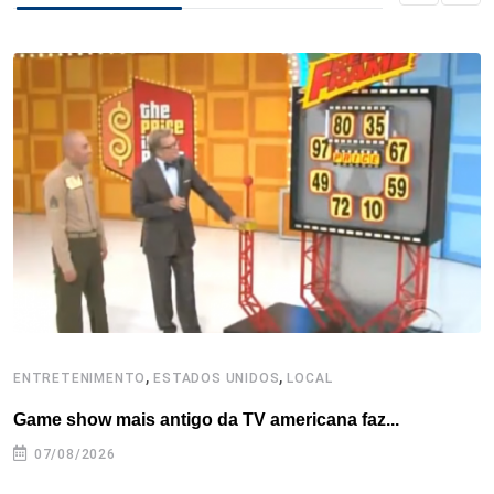
b
t
e
e
a
s
e
o
e
d
r
d
A
o
r
I
e
s
p
k
n
s
p
t
,
,
ENTRETENIMENTO
ESTADOS UNIDOS
LOCAL
L
Game show mais antigo da TV americana faz...
I
se
07/08/2026