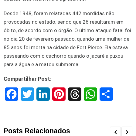
Desde 1948, foram relatadas 442 mordidas não
provocadas no estado, sendo que 26 resultaram em
óbito, de acordo com o órgão. O último ataque fatal foi
no dia 20 de fevereiro passado, quando uma mulher de
85 anos foi morta na cidade de Fort Pierce. Ela estava
passeando com o cachorro quando o jacaré a puxou
para a água e a matou submersa.
Compartilhar Post:
F
T
L
P
T
W
S
a
w
i
i
h
h
h
c
i
n
n
r
a
a
Posts Relacionados
e
t
k
t
e
t
r