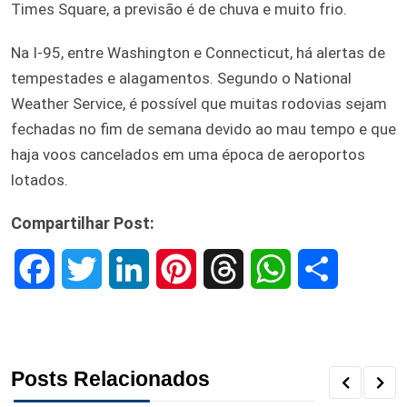
Times Square, a previsão é de chuva e muito frio.
Na I-95, entre Washington e Connecticut, há alertas de
tempestades e alagamentos. Segundo o National
Weather Service, é possível que muitas rodovias sejam
fechadas no fim de semana devido ao mau tempo e que
haja voos cancelados em uma época de aeroportos
lotados.
Compartilhar Post:
F
T
L
P
T
W
S
a
w
i
i
h
h
h
c
i
n
n
r
a
a
Posts Relacionados
e
t
k
t
e
t
r