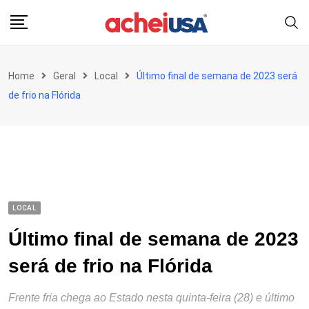
Skip
to
content
Home
Geral
Local
Último final de semana de 2023 será
de frio na Flórida
LOCAL
Último final de semana de 2023
será de frio na Flórida
Frente fria chega ao Estado nesta quinta-feira (28) e último