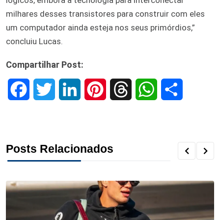
milhares desses transistores para construir com eles
um computador ainda esteja nos seus primórdios,”
concluiu Lucas.
Compartilhar Post:
F
T
L
P
T
W
S
a
w
i
i
h
h
h
c
i
n
n
r
a
a
Posts Relacionados
e
t
k
t
e
t
r
b
t
e
e
a
s
e
o
e
d
r
d
A
o
r
I
e
s
p