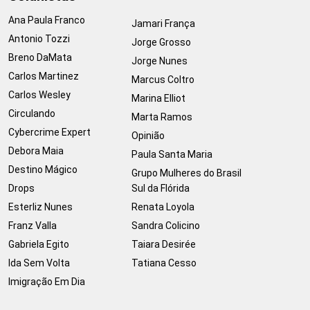
Ana Paula Franco
Jamari França
Antonio Tozzi
Jorge Grosso
Breno DaMata
Jorge Nunes
Carlos Martinez
Marcus Coltro
Carlos Wesley
Marina Elliot
Circulando
Marta Ramos
Cybercrime Expert
Opinião
Debora Maia
Paula Santa Maria
Destino Mágico
Grupo Mulheres do Brasil
Drops
Sul da Flórida
Esterliz Nunes
Renata Loyola
Franz Valla
Sandra Colicino
Gabriela Egito
Taiara Desirée
Ida Sem Volta
Tatiana Cesso
Imigração Em Dia