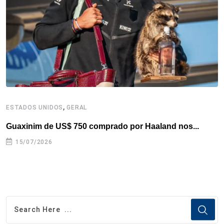
k
n
s
p
t
,
ESTADOS UNIDOS
GERAL
E
Guaxinim de US$ 750 comprado por Haaland nos...
M
15/07/2026