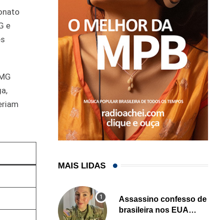
onato
G e
es
-MG
ga,
eriam
MAIS LIDAS
Assassino confesso de
brasileira nos EUA