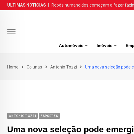
Skip
ÚLTIMAS NOTÍCIAS
|
Robôs humanoides começam a fazer faxina
to
content
Automóveis
Imóveis
Emp
Home
Colunas
Antonio Tozzi
Uma nova seleção pode e
ANTONIO TOZZI
ESPORTES
Uma nova seleção pode emergir