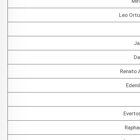
Mir
Leo Orti
Ja
Da
Renato 
Edeni
Everto
Raphae