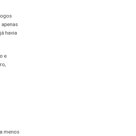
 jogos
a apenas
já havia
o e
ro,
m a menos