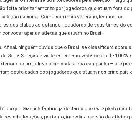
 oxigenar o interesse dos torcedores pela seleção – algo q
 feita prioritariamente por jogadores que atuam fora do p
 seleção nacional. Como sou mais veterano, lembro-me
ores dos clubes ao defender jogadores de seus times do c
r convocar apenas atletas que atuam no Brasil.
. Afinal, ninguém duvida que o Brasil se classificará apara 
do Sul, a Seleção Brasileira tem aproveitamento de 100%, 
exterior não prejudicaria em nada a boa campanha – até po
riam desfalcadas dos jogadores que atuam nos principais 
té porque Gianni Infantino já declarou que este pleito não
lubes e federações, portanto, impedir a cessão de atletas 