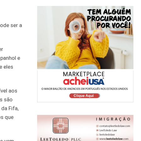
pode ser a
er
spanhol e
e eles
ível aos
s são
da Fifa,
es que