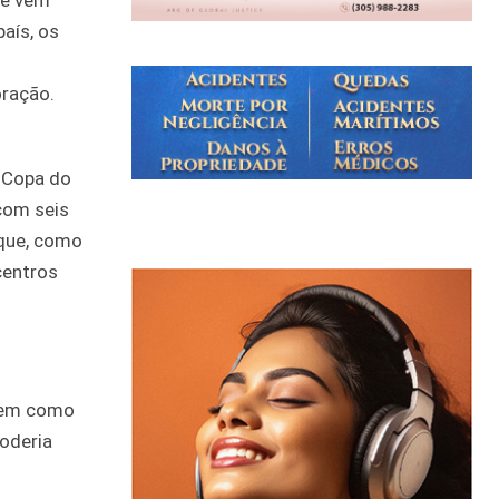
ue vem
aís, os
oração.
a Copa do
com seis
rque, como
centros
 tem como
poderia