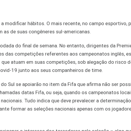
 a modificar hábitos. O mais recente, no campo esportivo, 
m as de suas congêneres sul-americanas.
rodada do final de semana. No entanto, dirigentes da Premi
mes das competições referentes aos campeonatos inglês, e
os que atuam em suas competições, sob alegação do risco d
covid-19 junto aos seus companheiros de time.
o Sul se apoiarão no item da Fifa que afirma não ser poss
hamadas datas Fifa, ou seja, quando os campeonatos locai
nacionais. Tudo indica que deve prevalecer a determinação 
sante formar as seleções nacionais apenas com os jogador