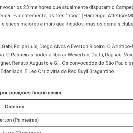
 convocar os 23 melhores que atualmente disputam o Campe
érica. Evidentemente, os três “ricos” (Flamengo, Atlético-M
m elencos maiores e mais qualificados, mas os demais club
bi, Felipe Luís, Diego Alves e Everton Ribeiro. O Atlético
lva. O Palmeiras poderia liberar Weverton, Dudu, Raphael Vei
agner, Renato Augusto e Gil. Os convocados do São Paulo s
 Edenilson. E Leo Ortiz viria do Red Buyll Bragantino
por posições ficaria assim:
Goleiros
rton (Palmeiras)