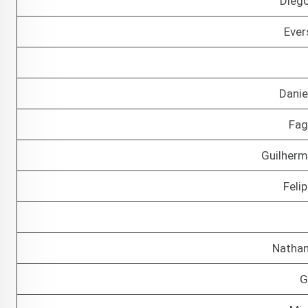
Diego
Ever
Danie
Fag
Guilherm
Feli
Nathan
G