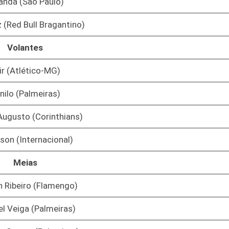
anda (São Paulo)
z (Red Bull Bragantino)
Volantes
ir (Atlético-MG)
nilo (Palmeiras)
Augusto (Corinthians)
lson (Internacional)
Meias
n Ribeiro (Flamengo)
l Veiga (Palmeiras)