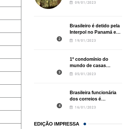
revela onde deixou o
09/01/2023
corpo
Brasileiro é detido pela
Interpol no Panamá e
pode pegar prisão
19/01/2023
perpétua nos EUA
1º condomínio do
mundo de casas
impressas em 3D é
05/01/2023
inaugurado no Texas
Brasileira funcionária
dos correios é
assassinada a facadas
16/01/2023
na Califórnia
EDIÇÃO IMPRESSA