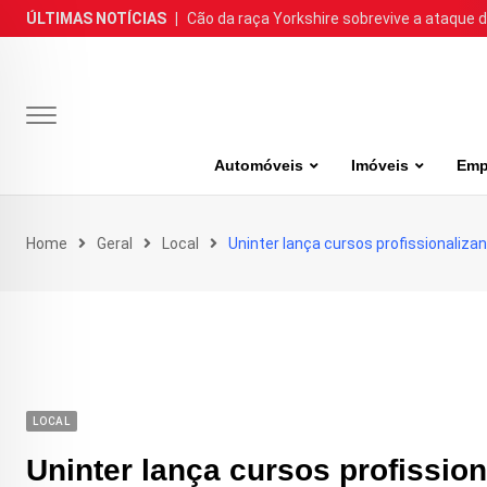
Skip
ÚLTIMAS NOTÍCIAS
|
Cão da raça Yorkshire sobrevive a ataque de
to
content
Automóveis
Imóveis
Emp
Home
Geral
Local
Uninter lança cursos profissionalizan
LOCAL
Uninter lança cursos profission