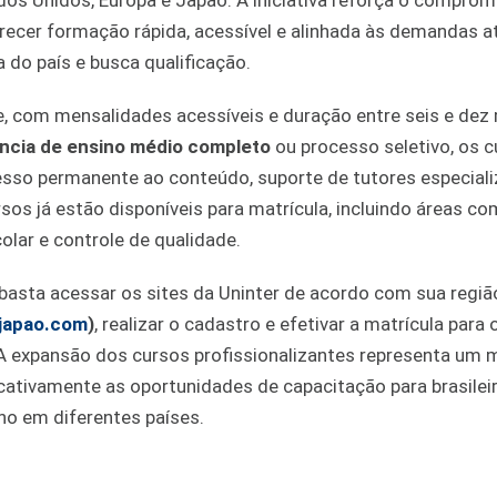
ados Unidos, Europa e Japão. A iniciativa reforça o compro
recer formação rápida, acessível e alinhada às demandas a
 do país e busca qualificação.
e, com mensalidades acessíveis e duração entre seis e dez
gência de ensino médio completo
ou processo seletivo, os 
esso permanente ao conteúdo, suporte de tutores especial
rsos já estão disponíveis para matrícula, incluindo áreas c
colar e controle de qualidade.
 basta acessar os sites da Uninter de acordo com sua regiã
rjapao.com
)
, realizar o cadastro e efetivar a matrícula para 
A expansão dos cursos profissionalizantes representa um 
ficativamente as oportunidades de capacitação para brasilei
ho em diferentes países.