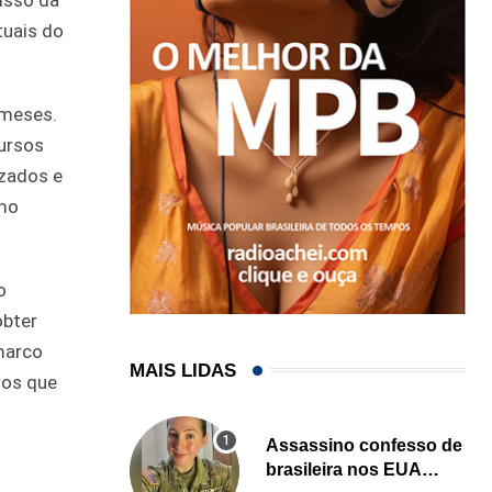
misso da
tuais do
 meses.
cursos
izados e
omo
o
obter
marco
MAIS LIDAS
ros que
Assassino confesso de
brasileira nos EUA