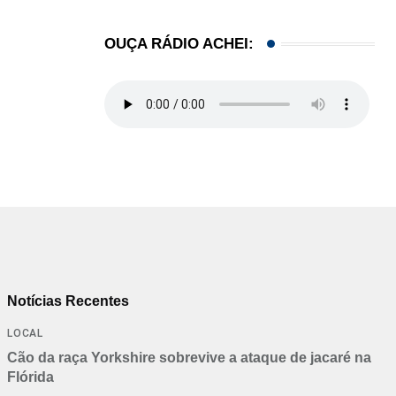
Restaurante em Hollywood (FL) lança noite especi
05/08/2026
OUÇA RÁDIO ACHEI:
Notícias Recentes
LOCAL
Cão da raça Yorkshire sobrevive a ataque de jacaré na
Flórida