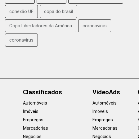
conexão UF
copa do brasil
Copa Libertadores da América
coronavirus
coronavírus
Classificados
VideoAds
Automóveis
Automóveis
Imóveis
Imóveis
Empregos
Empregos
Mercadorias
Mercadorias
Negócios
Negócios