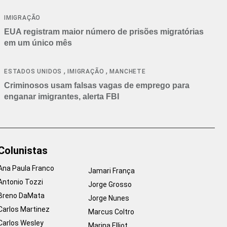
IMIGRAÇÃO
EUA registram maior número de prisões migratórias
em um único mês
,
,
ESTADOS UNIDOS
IMIGRAÇÃO
MANCHETE
Criminosos usam falsas vagas de emprego para
enganar imigrantes, alerta FBI
Colunistas
Ana Paula Franco
Jamari França
Antonio Tozzi
Jorge Grosso
Breno DaMata
Jorge Nunes
Carlos Martinez
Marcus Coltro
Carlos Wesley
Marina Elliot