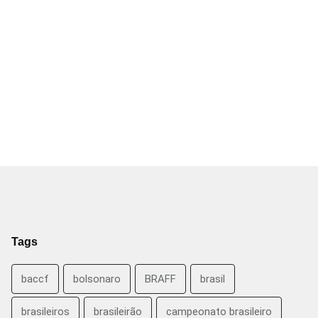
Tags
baccf
bolsonaro
BRAFF
brasil
brasileiros
brasileirão
campeonato brasileiro