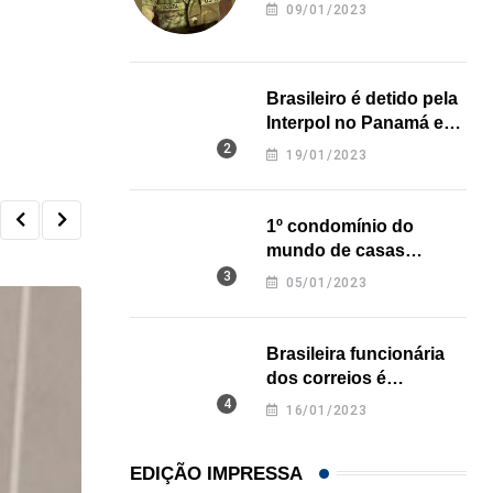
revela onde deixou o
09/01/2023
corpo
Brasileiro é detido pela
Interpol no Panamá e
pode pegar prisão
19/01/2023
perpétua nos EUA
1º condomínio do
mundo de casas
impressas em 3D é
05/01/2023
inaugurado no Texas
Brasileira funcionária
dos correios é
assassinada a facadas
16/01/2023
na Califórnia
EDIÇÃO IMPRESSA