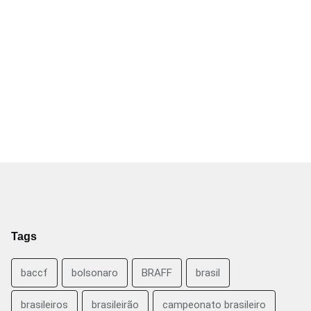
Tags
baccf
bolsonaro
BRAFF
brasil
brasileiros
brasileirão
campeonato brasileiro