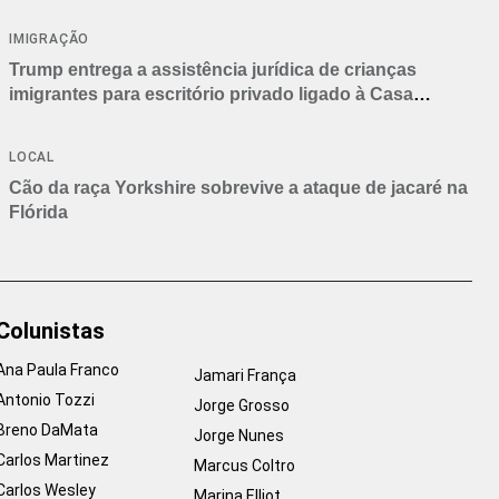
IMIGRAÇÃO
Trump entrega a assistência jurídica de crianças
imigrantes para escritório privado ligado à Casa
Branca
LOCAL
Cão da raça Yorkshire sobrevive a ataque de jacaré na
Flórida
Colunistas
Ana Paula Franco
Jamari França
Antonio Tozzi
Jorge Grosso
Breno DaMata
Jorge Nunes
Carlos Martinez
Marcus Coltro
Carlos Wesley
Marina Elliot