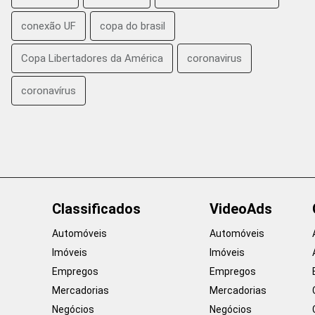
conexão UF
copa do brasil
Copa Libertadores da América
coronavirus
coronavírus
Classificados
VideoAds
Automóveis
Automóveis
Imóveis
Imóveis
Empregos
Empregos
Mercadorias
Mercadorias
Negócios
Negócios