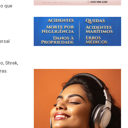
do que
ersal
o, Shrek,
ras.