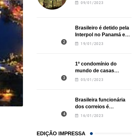
revela onde deixou o
09/01/2023
corpo
Brasileiro é detido pela
Interpol no Panamá e
pode pegar prisão
19/01/2023
perpétua nos EUA
1º condomínio do
mundo de casas
impressas em 3D é
05/01/2023
inaugurado no Texas
Brasileira funcionária
dos correios é
assassinada a facadas
16/01/2023
,
ENTRETENIMENTO
LOCAL
na Califórnia
Cartão da biblioteca pública de Miami dá acesso..
EDIÇÃO IMPRESSA