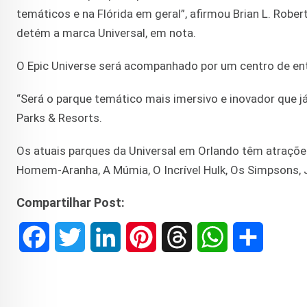
temáticos e na Flórida em geral”, afirmou Brian L. Rob
detém a marca Universal, em nota.
O Epic Universe será acompanhado por um centro de entr
“Será o parque temático mais imersivo e inovador que já
Parks & Resorts.
Os atuais parques da Universal em Orlando têm atrações
Homem-Aranha, A Múmia, O Incrível Hulk, Os Simpsons, J
Compartilhar Post:
F
T
L
P
T
W
S
a
w
i
i
h
h
h
c
i
n
n
r
a
a