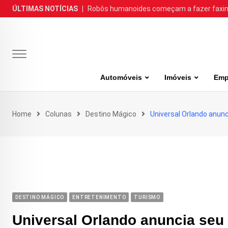
Skip
ÚLTIMAS NOTÍCIAS
|
Robôs humanoides começam a fazer faxina
to
content
Automóveis
Imóveis
Emp
Home
Colunas
Destino Mágico
Universal Orlando anunc
DESTINO MÁGICO
ENTRETENIMENTO
TURISMO
Universal Orlando anuncia seu 