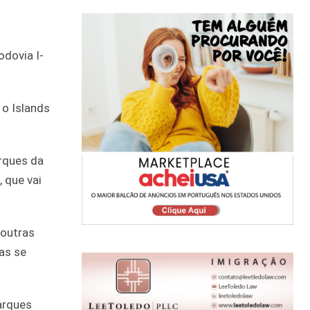
odovia I-
 o Islands
rques da
 que vai
 outras
as se
arques