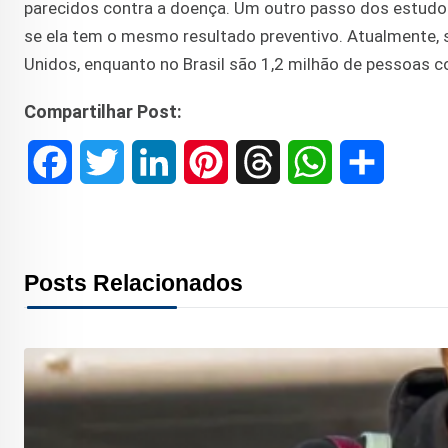
parecidos contra a doença. Um outro passo dos estudos
se ela tem o mesmo resultado preventivo. Atualmente,
Unidos, enquanto no Brasil são 1,2 milhão de pessoas 
Compartilhar Post:
F
T
L
P
T
W
S
a
w
i
i
h
h
h
c
i
n
n
r
a
a
Posts Relacionados
e
t
k
t
e
t
r
b
t
e
e
a
s
e
o
e
d
r
d
A
o
r
I
e
s
p