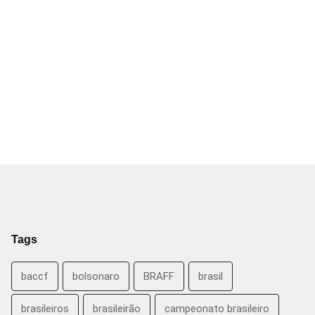
Tags
baccf
bolsonaro
BRAFF
brasil
brasileiros
brasileirão
campeonato brasileiro