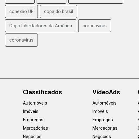
conexão UF
copa do brasil
Copa Libertadores da América
coronavirus
coronavírus
Classificados
VideoAds
Automóveis
Automóveis
Imóveis
Imóveis
Empregos
Empregos
Mercadorias
Mercadorias
Negócios
Negócios