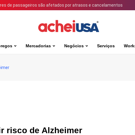
ares de passageiros são afetados por atrasos e cancelamentos
regos
Mercadorias
Negócios
Serviços
Work
eimer
r risco de Alzheimer