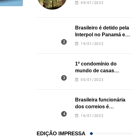
revela onde deixou o
09/01/2023
corpo
,
ESTADOS UNIDOS
GERAL
Brasileiro é detido pela
Molho ranch vira febre entre turistas da Copa...
Interpol no Panamá e
29/06/2026
pode pegar prisão
19/01/2023
perpétua nos EUA
1º condomínio do
mundo de casas
impressas em 3D é
05/01/2023
inaugurado no Texas
Brasileira funcionária
dos correios é
assassinada a facadas
16/01/2023
na Califórnia
EDIÇÃO IMPRESSA