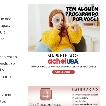
ue não
tapas,
u a
ver
pacientes
onclusão.
foi
a contra
Alzheimer
itos