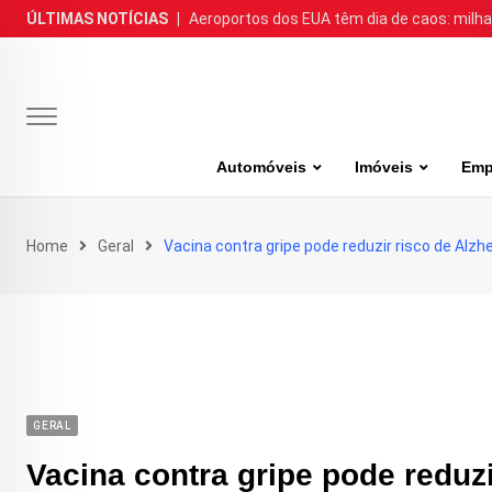
Skip
ÚLTIMAS NOTÍCIAS
|
Aeroportos dos EUA têm dia de caos: milh
to
content
Automóveis
Imóveis
Emp
Home
Geral
Vacina contra gripe pode reduzir risco de Alzh
GERAL
Vacina contra gripe pode reduzi