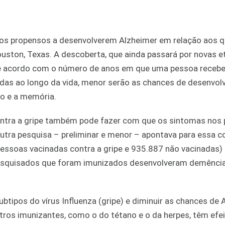
os propensos a desenvolverem Alzheimer em relação aos q
ston, Texas. A descoberta, que ainda passará por novas e
de acordo com o número de anos em que uma pessoa recebe
adas ao longo da vida, menor serão as chances de desenvol
ão e a memória.
ontra a gripe também pode fazer com que os sintomas nos 
tra pesquisa – preliminar e menor – apontava para essa c
ssoas vacinadas contra a gripe e 935.887 não vacinadas) 
 pesquisados que foram imunizados desenvolveram demênci
ubtipos do vírus Influenza (gripe) e diminuir as chances de 
tros imunizantes, como o do tétano e o da herpes, têm efe