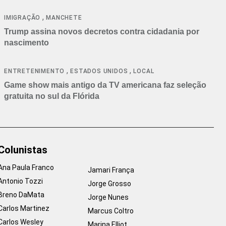
cancelamentos
,
IMIGRAÇÃO
MANCHETE
Trump assina novos decretos contra cidadania por
nascimento
,
,
ENTRETENIMENTO
ESTADOS UNIDOS
LOCAL
Game show mais antigo da TV americana faz seleção
gratuita no sul da Flórida
Colunistas
Ana Paula Franco
Jamari França
Antonio Tozzi
Jorge Grosso
Breno DaMata
Jorge Nunes
Carlos Martinez
Marcus Coltro
Carlos Wesley
Marina Elliot