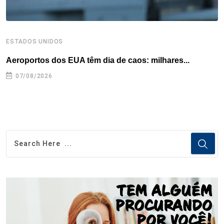
ESTADOS UNIDOS
I
Aeroportos dos EUA têm dia de caos: milhares...
T
n
07/08/2026