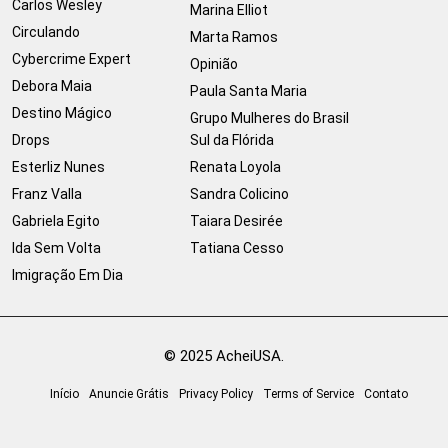
Carlos Wesley
Marina Elliot
Circulando
Marta Ramos
Cybercrime Expert
Opinião
Debora Maia
Paula Santa Maria
Destino Mágico
Grupo Mulheres do Brasil
Drops
Sul da Flórida
Esterliz Nunes
Renata Loyola
Franz Valla
Sandra Colicino
Gabriela Egito
Taiara Desirée
Ida Sem Volta
Tatiana Cesso
Imigração Em Dia
© 2025 AcheiUSA.
Início
Anuncie Grátis
Privacy Policy
Terms of Service
Contato