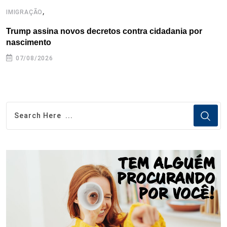
,
IMIGRAÇÃO
E
Trump assina novos decretos contra cidadania por
G
nascimento
07/08/2026