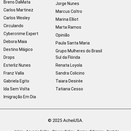
Breno DaMata
Jorge Nunes
Carlos Martinez
Marcus Coltro
Carlos Wesley
Marina Elliot
Circulando
Marta Ramos
Cybercrime Expert
Opinião
Debora Maia
Paula Santa Maria
Destino Mágico
Grupo Mulheres do Brasil
Drops
Sul da Flórida
Esterliz Nunes
Renata Loyola
Franz Valla
Sandra Colicino
Gabriela Egito
Taiara Desirée
Ida Sem Volta
Tatiana Cesso
Imigração Em Dia
© 2025 AcheiUSA.