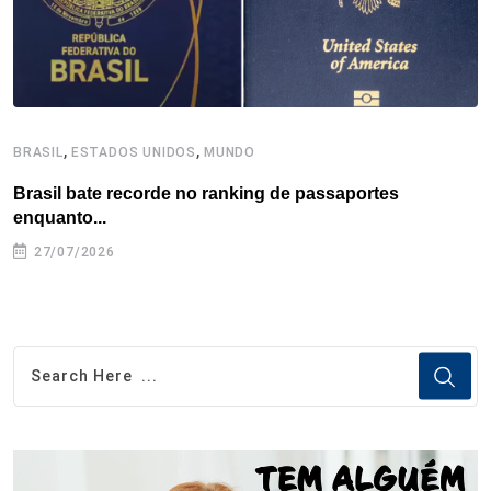
t
,
,
BRASIL
ESTADOS UNIDOS
MUNDO
B
Brasil bate recorde no ranking de passaportes
B
enquanto...
27/07/2026