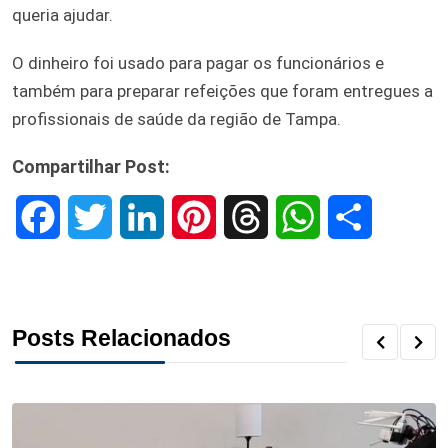
queria ajudar.
O dinheiro foi usado para pagar os funcionários e
também para preparar refeições que foram entregues a
profissionais de saúde da região de Tampa.
Compartilhar Post:
F
T
L
P
T
W
S
a
w
i
i
h
h
h
c
i
n
n
r
a
a
Posts Relacionados
e
t
k
t
e
t
r
b
t
e
e
a
s
e
o
e
d
r
d
A