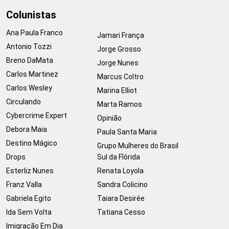
Colunistas
Ana Paula Franco
Jamari França
Antonio Tozzi
Jorge Grosso
Breno DaMata
Jorge Nunes
Carlos Martinez
Marcus Coltro
Carlos Wesley
Marina Elliot
Circulando
Marta Ramos
Cybercrime Expert
Opinião
Debora Maia
Paula Santa Maria
Destino Mágico
Grupo Mulheres do Brasil
Drops
Sul da Flórida
Esterliz Nunes
Renata Loyola
Franz Valla
Sandra Colicino
Gabriela Egito
Taiara Desirée
Ida Sem Volta
Tatiana Cesso
Imigração Em Dia