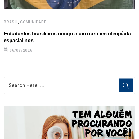
,
BRASIL
COMUNIDADE
B
Estudantes brasileiros conquistam ouro em olimpíada
P
espacial nos...
06/08/2026