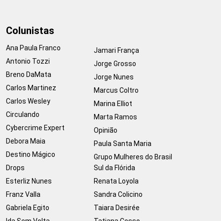
Colunistas
Ana Paula Franco
Jamari França
Antonio Tozzi
Jorge Grosso
Breno DaMata
Jorge Nunes
Carlos Martinez
Marcus Coltro
Carlos Wesley
Marina Elliot
Circulando
Marta Ramos
Cybercrime Expert
Opinião
Debora Maia
Paula Santa Maria
Destino Mágico
Grupo Mulheres do Brasil
Drops
Sul da Flórida
Esterliz Nunes
Renata Loyola
Franz Valla
Sandra Colicino
Gabriela Egito
Taiara Desirée