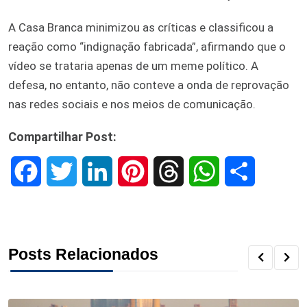
A Casa Branca minimizou as críticas e classificou a
reação como “indignação fabricada”, afirmando que o
vídeo se trataria apenas de um meme político. A
defesa, no entanto, não conteve a onda de reprovação
nas redes sociais e nos meios de comunicação.
Compartilhar Post:
F
T
L
P
T
W
S
a
w
i
i
h
h
h
c
i
n
n
r
a
a
Posts Relacionados
e
t
k
t
e
t
r
b
t
e
e
a
s
e