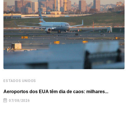
o
e
d
r
d
A
o
r
I
e
s
p
k
n
s
p
t
ESTADOS UNIDOS
I
Aeroportos dos EUA têm dia de caos: milhares...
T
n
07/08/2026