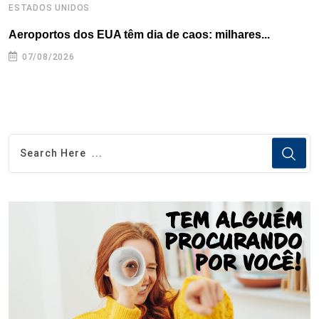
ESTADOS UNIDOS
E
Aeroportos dos EUA têm dia de caos: milhares...
G
07/08/2026