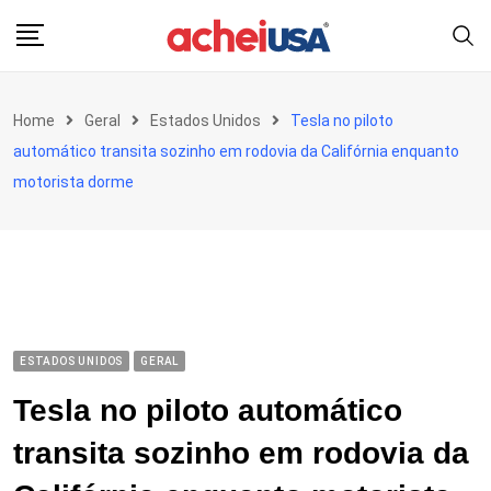
Skip
to
content
Home
Geral
Estados Unidos
Tesla no piloto
automático transita sozinho em rodovia da Califórnia enquanto
motorista dorme
ESTADOS UNIDOS
GERAL
Tesla no piloto automático
transita sozinho em rodovia da