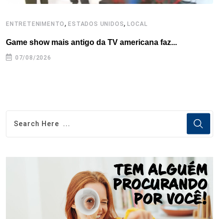
,
,
ENTRETENIMENTO
ESTADOS UNIDOS
LOCAL
E
Game show mais antigo da TV americana faz...
R
07/08/2026