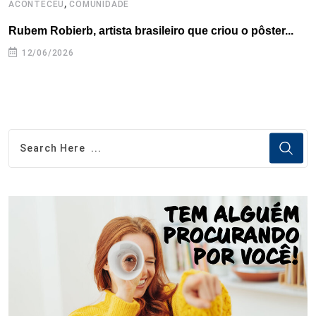
,
ACONTECEU
COMUNIDADE
A
Rubem Robierb, artista brasileiro que criou o pôster...
L
A
12/06/2026