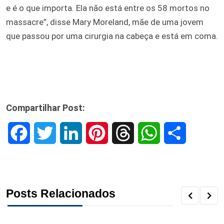
e é o que importa. Ela não está entre os 58 mortos no
massacre”, disse Mary Moreland, mãe de uma jovem
que passou por uma cirurgia na cabeça e está em coma.
Compartilhar Post:
F
T
L
P
T
W
S
a
w
i
i
h
h
h
c
i
n
n
r
a
a
Posts Relacionados
e
t
k
t
e
t
r
b
t
e
e
a
s
e