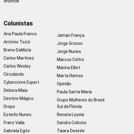
Anuncie
Colunistas
Ana Paula Franco
Jamari França
Antonio Tozzi
Jorge Grosso
Breno DaMata
Jorge Nunes
Carlos Martinez
Marcus Coltro
Carlos Wesley
Marina Elliot
Circulando
Marta Ramos
Cybercrime Expert
Opinião
Debora Maia
Paula Santa Maria
Destino Mágico
Grupo Mulheres do Brasil
Drops
Sul da Flórida
Esterliz Nunes
Renata Loyola
Franz Valla
Sandra Colicino
Gabriela Egito
Taiara Desirée