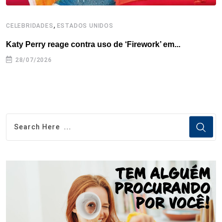
,
CELEBRIDADES
ESTADOS UNIDOS
C
Katy Perry reage contra uso de ‘Firework’ em...
‘
28/07/2026