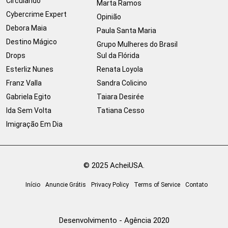
Circulando
Marta Ramos
Cybercrime Expert
Opinião
Debora Maia
Paula Santa Maria
Destino Mágico
Grupo Mulheres do Brasil
Drops
Sul da Flórida
Esterliz Nunes
Renata Loyola
Franz Valla
Sandra Colicino
Gabriela Egito
Taiara Desirée
Ida Sem Volta
Tatiana Cesso
Imigração Em Dia
© 2025 AcheiUSA.
Início
Anuncie Grátis
Privacy Policy
Terms of Service
Contato
Desenvolvimento - Agência 2020