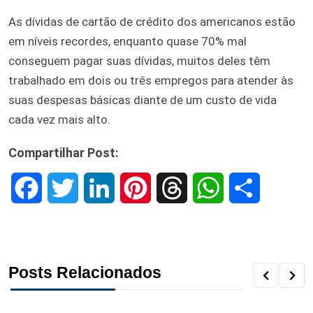
As dívidas de cartão de crédito dos americanos estão
em níveis recordes, enquanto quase 70% mal
conseguem pagar suas dívidas, muitos deles têm
trabalhado em dois ou três empregos para atender às
suas despesas básicas diante de um custo de vida
cada vez mais alto.
Compartilhar Post:
F
T
L
P
T
W
S
a
w
i
i
h
h
h
c
i
n
n
r
a
a
Posts Relacionados
e
t
k
t
e
t
r
b
t
e
e
a
s
e