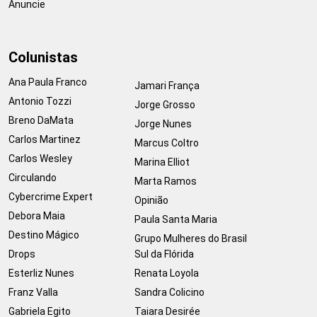
Anuncie
Colunistas
Ana Paula Franco
Jamari França
Antonio Tozzi
Jorge Grosso
Breno DaMata
Jorge Nunes
Carlos Martinez
Marcus Coltro
Carlos Wesley
Marina Elliot
Circulando
Marta Ramos
Cybercrime Expert
Opinião
Debora Maia
Paula Santa Maria
Destino Mágico
Grupo Mulheres do Brasil
Drops
Sul da Flórida
Esterliz Nunes
Renata Loyola
Franz Valla
Sandra Colicino
Gabriela Egito
Taiara Desirée