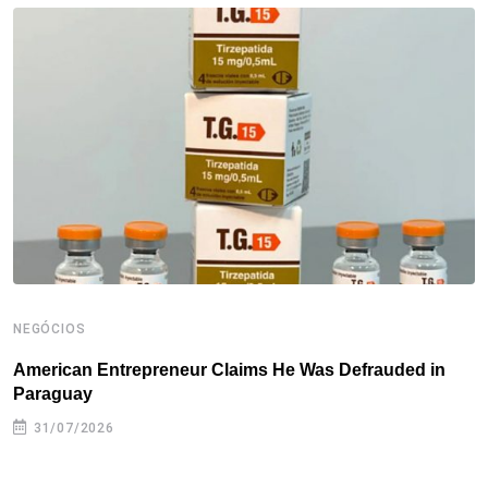
o
e
d
r
d
A
o
r
I
e
s
p
k
n
s
p
t
NEGÓCIOS
N
American Entrepreneur Claims He Was Defrauded in
D
Paraguay
31/07/2026