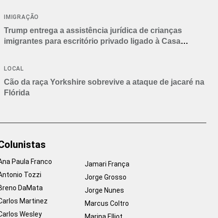
IMIGRAÇÃO
Trump entrega a assistência jurídica de crianças
imigrantes para escritório privado ligado à Casa
Branca
LOCAL
Cão da raça Yorkshire sobrevive a ataque de jacaré na
Flórida
Colunistas
Ana Paula Franco
Jamari França
Antonio Tozzi
Jorge Grosso
Breno DaMata
Jorge Nunes
Carlos Martinez
Marcus Coltro
Carlos Wesley
Marina Elliot