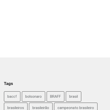
Tags
baccf
bolsonaro
BRAFF
brasil
brasileiros
brasileirão
campeonato brasileiro