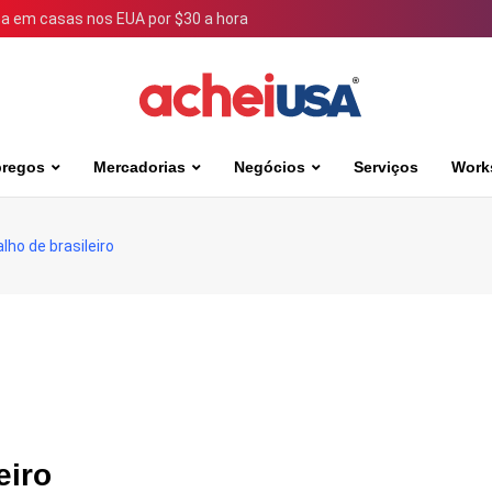
 em casas nos EUA por $30 a hora
regos
Mercadorias
Negócios
Serviços
Work
ho de brasileiro
eiro