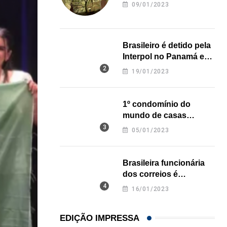
revela onde deixou o
09/01/2023
corpo
Brasileiro é detido pela
Interpol no Panamá e
pode pegar prisão
19/01/2023
perpétua nos EUA
1º condomínio do
mundo de casas
impressas em 3D é
05/01/2023
inaugurado no Texas
Brasileira funcionária
dos correios é
assassinada a facadas
16/01/2023
na Califórnia
EDIÇÃO IMPRESSA