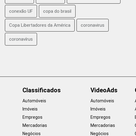
conexão UF
copa do brasil
Copa Libertadores da América
coronavirus
coronavírus
Classificados
VideoAds
Automóveis
Automóveis
Imóveis
Imóveis
Empregos
Empregos
Mercadorias
Mercadorias
Negócios
Negócios