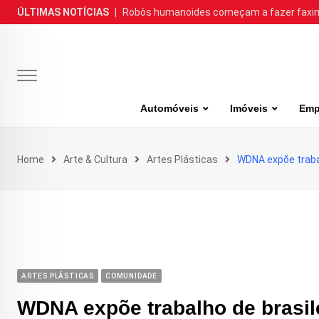
Skip
ÚLTIMAS NOTÍCIAS
|
Robôs humanoides começam a fazer faxina
to
content
Automóveis
Imóveis
Emp
Home
Arte & Cultura
Artes Plásticas
WDNA expõe trabal
ARTES PLÁSTICAS
COMUNIDADE
WDNA expõe trabalho de brasil