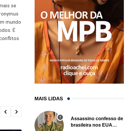
 mais se
eronymus
 um mundo
odos. É
onflitos
MAIS LIDAS
Assassino confesso de
brasileira nos EUA