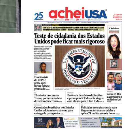
,
,
COMUNIDADE
IMIGRAÇÃO
Professor brasileiro de jiu-jítsu é preso pelo ICE...
04/08/2026