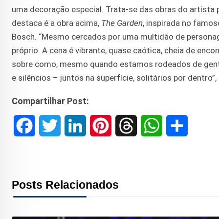
uma decoração especial. Trata-se das obras do artista p
destaca é a obra acima,
The Garden
, inspirada no famo
Bosch. “Mesmo cercados por uma multidão de personage
próprio. A cena é vibrante, quase caótica, cheia de enco
sobre como, mesmo quando estamos rodeados de gente
e silêncios – juntos na superfície, solitários por dentro”
Compartilhar Post:
F
T
L
P
T
W
S
a
w
i
i
h
h
h
c
i
n
n
r
a
a
Posts Relacionados
e
t
k
t
e
t
r
b
t
e
e
a
s
e