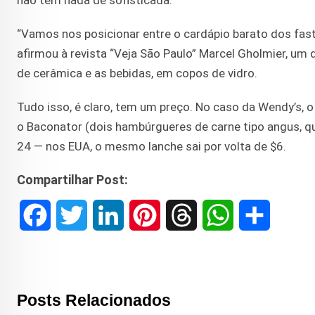
não tem nada de sofisticada.
“Vamos nos posicionar entre o cardápio barato dos fast
afirmou à revista “Veja São Paulo” Marcel Gholmier, um 
de cerâmica e as bebidas, em copos de vidro.
Tudo isso, é claro, tem um preço. No caso da Wendy’s, o
o Baconator (dois hambúrgueres de carne tipo angus, que
24 — nos EUA, o mesmo lanche sai por volta de $6.
Compartilhar Post:
F
T
L
P
T
W
S
a
w
i
i
h
h
h
c
i
n
n
r
a
a
Posts Relacionados
e
t
k
t
e
t
r