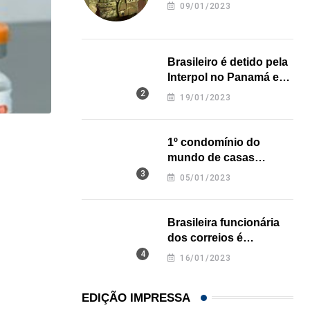
revela onde deixou o
09/01/2023
corpo
Brasileiro é detido pela
Interpol no Panamá e
pode pegar prisão
19/01/2023
perpétua nos EUA
1º condomínio do
NEGÓCIOS
mundo de casas
De São Paulo para os Estados Unidos: como...
impressas em 3D é
05/01/2023
inaugurado no Texas
31/07/2026
Brasileira funcionária
dos correios é
assassinada a facadas
16/01/2023
na Califórnia
EDIÇÃO IMPRESSA