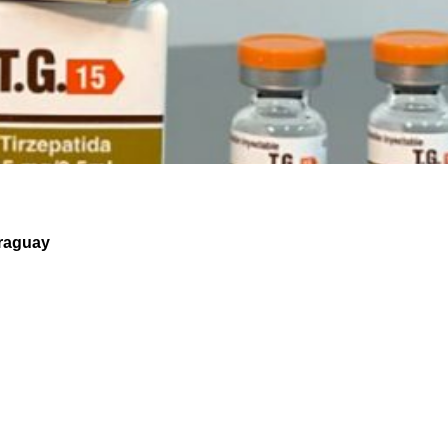
araguay