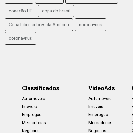
conexão UF
copa do brasil
Copa Libertadores da América
coronavirus
coronavírus
Classificados
VideoAds
Automóveis
Automóveis
Imóveis
Imóveis
Empregos
Empregos
Mercadorias
Mercadorias
Negócios
Negócios