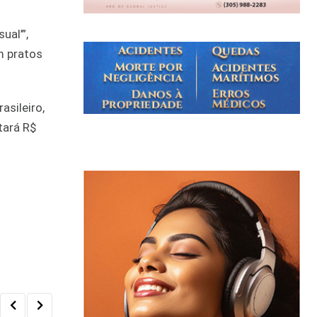
ual’”,
m pratos
asileiro,
tará R$