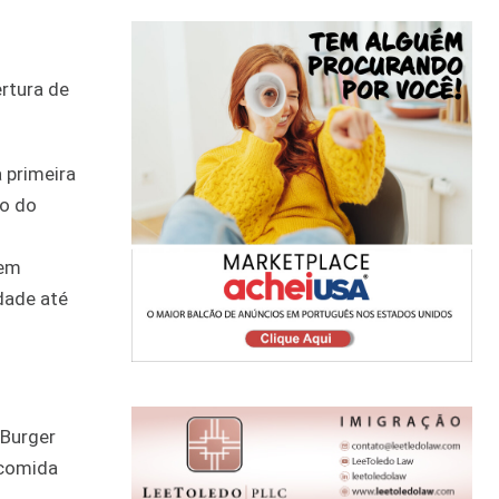
rtura de
 primeira
ro do
tem
dade até
 Burger
 comida