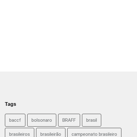
Tags
baccf
bolsonaro
BRAFF
brasil
brasileiros
brasileirão
campeonato brasileiro