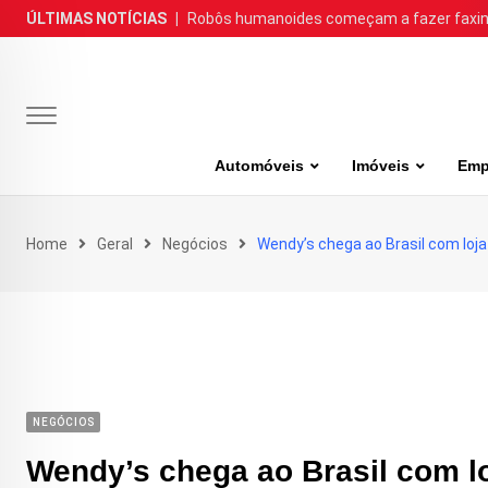
Skip
ÚLTIMAS NOTÍCIAS
|
Robôs humanoides começam a fazer faxina
to
content
Automóveis
Imóveis
Emp
Home
Geral
Negócios
Wendy’s chega ao Brasil com loja
NEGÓCIOS
Wendy’s chega ao Brasil com lo