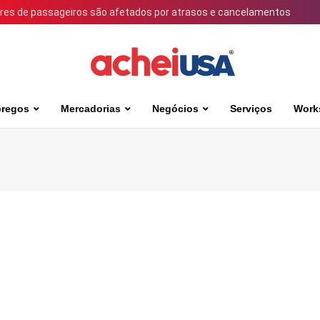
ares de passageiros são afetados por atrasos e cancelamentos
regos
Mercadorias
Negócios
Serviços
Work