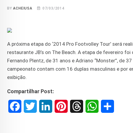
BY
ACHEIUSA
07/03/2014
A próxima etapa do ‘2014 Pro Footvolley Tour’ será reali
restaurante JB’s on The Beach. A etapa de fevereiro fo
Fernando Plentz, de 31 anos e Adriano “Monster”, de 3
campeonato contam com 16 duplas masculinas e por en
exibição.
Compartilhar Post:
F
T
L
P
T
W
S
a
w
i
i
h
h
h
c
i
n
n
r
a
a