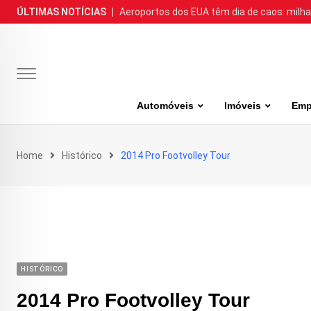
Skip
ÚLTIMAS NOTÍCIAS
|
Aeroportos dos EUA têm dia de caos: milh
to
content
Automóveis
Imóveis
Emp
Home
Histórico
2014 Pro Footvolley Tour
HISTÓRICO
2014 Pro Footvolley Tour