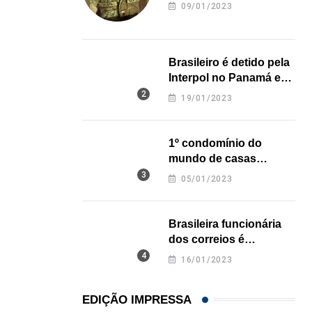
revela onde deixou o
09/01/2023
corpo
Brasileiro é detido pela
Interpol no Panamá e
pode pegar prisão
19/01/2023
perpétua nos EUA
1º condomínio do
mundo de casas
impressas em 3D é
05/01/2023
inaugurado no Texas
Brasileira funcionária
dos correios é
assassinada a facadas
16/01/2023
na Califórnia
EDIÇÃO IMPRESSA