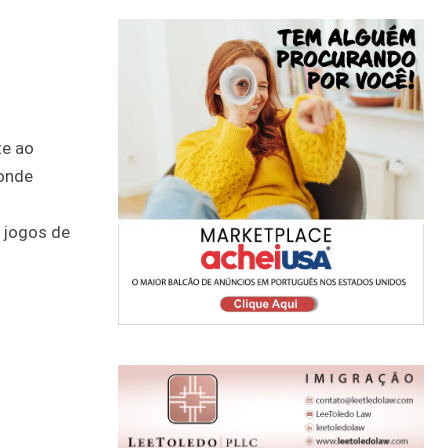
te ao
 onde
 jogos de