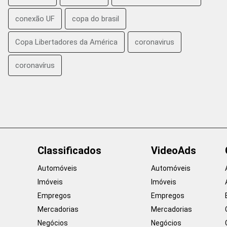
conexão UF
copa do brasil
Copa Libertadores da América
coronavirus
coronavírus
Classificados
VideoAds
Automóveis
Automóveis
Imóveis
Imóveis
Empregos
Empregos
Mercadorias
Mercadorias
Negócios
Negócios