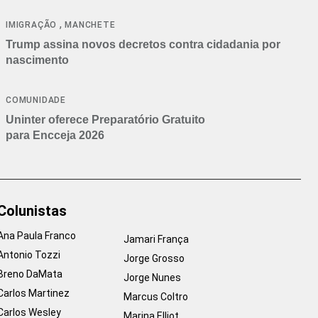
cancelamentos
,
IMIGRAÇÃO
MANCHETE
Trump assina novos decretos contra cidadania por
nascimento
COMUNIDADE
Uninter oferece Preparatório Gratuito
para Encceja 2026
Colunistas
Ana Paula Franco
Jamari França
Antonio Tozzi
Jorge Grosso
Breno DaMata
Jorge Nunes
Carlos Martinez
Marcus Coltro
Carlos Wesley
Marina Elliot