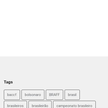
Tags
baccf
bolsonaro
BRAFF
brasil
brasileiros
brasileirão
campeonato brasileiro