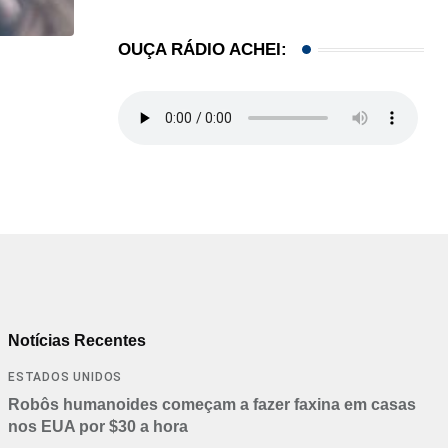
OUÇA RÁDIO ACHEI:
,
CINEMA/TV
JOA DUARTE
MICHAEL JACKSON: O rei do pop… agora o...
01/05/2026
Notícias Recentes
ESTADOS UNIDOS
Robôs humanoides começam a fazer faxina em casas
nos EUA por $30 a hora