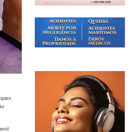
cipais
ão
avid