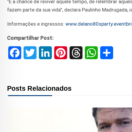
“É a chance de reviver aquele tempo, de relembrar aqu
fazem parte da sua vida”, declara Paulinho Madrugada, i
Informações e ingressos:
www.delano80sparty.eventbr
Compartilhar Post:
F
T
L
P
T
W
S
a
w
i
i
h
h
h
c
i
n
n
r
a
a
Posts Relacionados
e
t
k
t
e
t
r
b
t
e
e
a
s
e
o
e
d
r
d
A
o
r
I
e
s
p