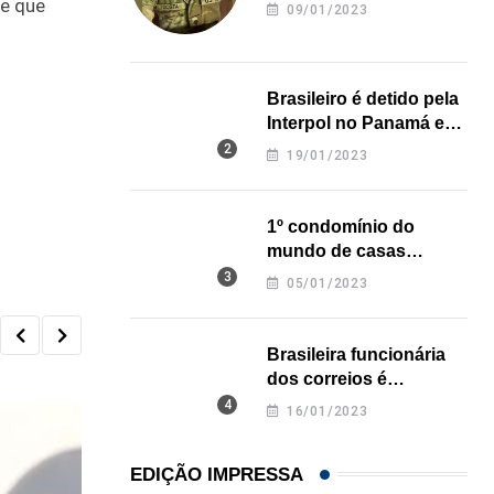
revela onde deixou o
 e que
09/01/2023
corpo
Brasileiro é detido pela
Interpol no Panamá e
pode pegar prisão
19/01/2023
perpétua nos EUA
1º condomínio do
mundo de casas
impressas em 3D é
05/01/2023
inaugurado no Texas
Brasileira funcionária
dos correios é
assassinada a facadas
16/01/2023
na Califórnia
EDIÇÃO IMPRESSA