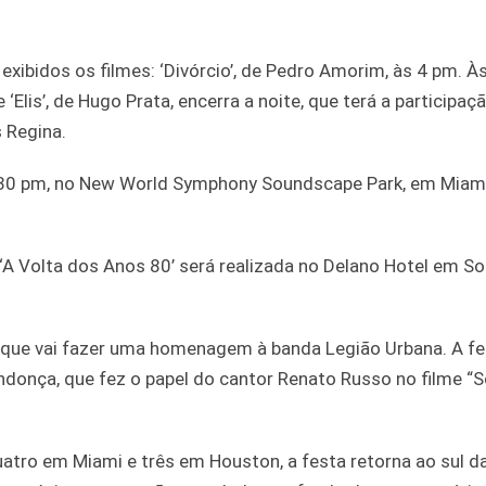
xibidos os filmes: ‘Divórcio’, de Pedro Amorim, às 4 pm. À
e ‘Elis’, de Hugo Prata, encerra a noite, que terá a participaç
s Regina.
7:30 pm, no New World Symphony Soundscape Park, em Miam
‘A Volta dos Anos 80’ será realizada no Delano Hotel em S
., que vai fazer uma homenagem à banda Legião Urbana. A f
ndonça, que fez o papel do cantor Renato Russo no filme 
atro em Miami e três em Houston, a festa retorna ao sul da