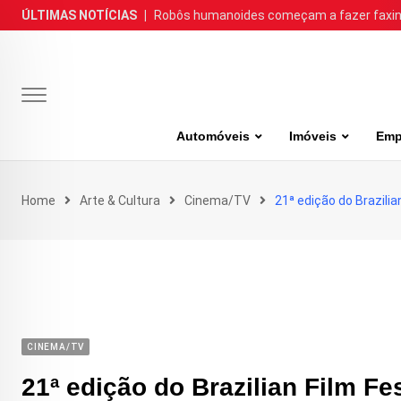
Skip
ÚLTIMAS NOTÍCIAS
|
Robôs humanoides começam a fazer faxina
to
content
Automóveis
Imóveis
Emp
Home
Arte & Cultura
Cinema/TV
21ª edição do Brazilia
CINEMA/TV
21ª edição do Brazilian Film Fes