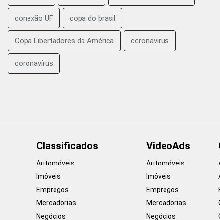
conexão UF
copa do brasil
Copa Libertadores da América
coronavirus
coronavírus
Classificados
VideoAds
Automóveis
Automóveis
Imóveis
Imóveis
Empregos
Empregos
Mercadorias
Mercadorias
Negócios
Negócios