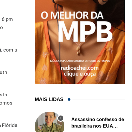
s 6 pm
ão
i, com a
outh
esta
MAIS LIDAS
“Somos
Assassino confesso de
 Flórida.
brasileira nos EUA