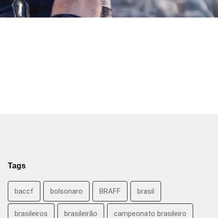
Tags
baccf
bolsonaro
BRAFF
brasil
brasileiros
brasileirão
campeonato brasileiro