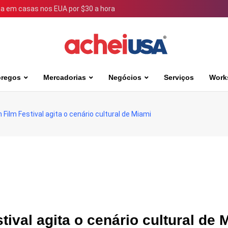
 em casas nos EUA por $30 a hora
regos
Mercadorias
Negócios
Serviços
Work
n Film Festival agita o cenário cultural de Miami
tival agita o cenário cultural de 