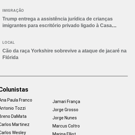
IMIGRAÇÃO
Trump entrega a assistência jurídica de crianças
imigrantes para escritório privado ligado à Casa
Branca
LOCAL
Cão da raça Yorkshire sobrevive a ataque de jacaré na
Flórida
Colunistas
Ana Paula Franco
Jamari França
Antonio Tozzi
Jorge Grosso
Breno DaMata
Jorge Nunes
Carlos Martinez
Marcus Coltro
Carlos Wesley
Marina Elliot