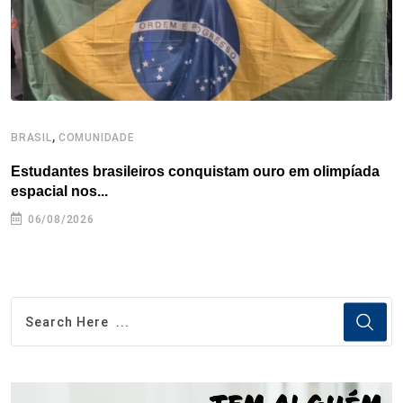
t
,
BRASIL
COMUNIDADE
C
Estudantes brasileiros conquistam ouro em olimpíada
P
espacial nos...
06/08/2026