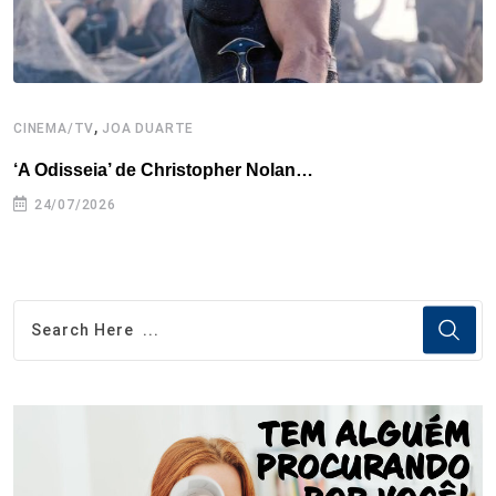
,
CINEMA/TV
JOA DUARTE
C
‘A Odisseia’ de Christopher Nolan…
M
24/07/2026