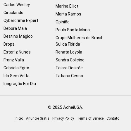
Carlos Wesley
Marina Elliot
Circulando
Marta Ramos
Cybercrime Expert
Opinião
Debora Maia
Paula Santa Maria
Destino Mágico
Grupo Mulheres do Brasil
Drops
Sul da Flórida
Esterliz Nunes
Renata Loyola
Franz Valla
Sandra Colicino
Gabriela Egito
Taiara Desirée
Ida Sem Volta
Tatiana Cesso
Imigração Em Dia
© 2025 AcheiUSA.
Início
Anuncie Grátis
Privacy Policy
Terms of Service
Contato