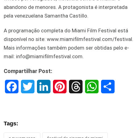
abandono de menores. A protagonista é interpretada
pela venezuelana Samantha Castillo.
A programação completa do Miami Film Festival está
disponível no site: www.miamifilmfestival.com/festival.
Mais informações também podem ser obtidas pelo e-
mail: info@miamifilmfestival.com.
Compartilhar Post:
F
T
L
P
T
W
S
a
w
i
i
h
h
h
c
i
n
n
r
a
a
Tags:
e
t
k
t
e
t
r