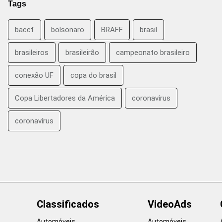
Tags
baccf
bolsonaro
BRAFF
brasil
brasileiros
brasileirão
campeonato brasileiro
conexão UF
copa do brasil
Copa Libertadores da América
coronavirus
coronavírus
Classificados
VideoAds
Automóveis
Automóveis