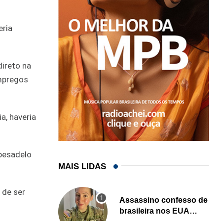
eria
ireto na
empregos
a, haveria
“pesadelo
MAIS LIDAS
 de ser
Assassino confesso de
brasileira nos EUA