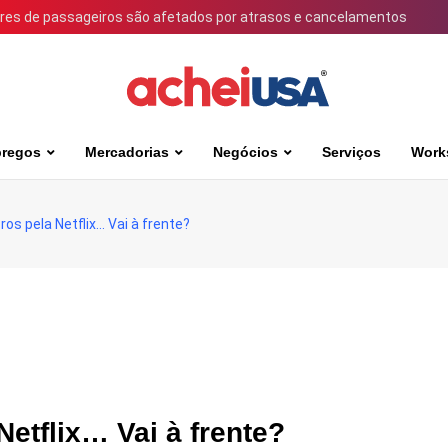
ares de passageiros são afetados por atrasos e cancelamentos
regos
Mercadorias
Negócios
Serviços
Work
os pela Netflix… Vai à frente?
etflix… Vai à frente?