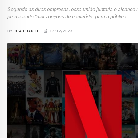
Segundo as duas empresas, essa união juntaria o alcance 
prometendo “mais opções de conteúdo” para o público
BY
JOA DUARTE
12/12/2025