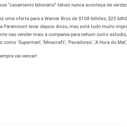
esse “casamento bilionário” talvez nunca aconteça de verda
z uma oferta para a Warner Bros de $108 bilhões, $25 bilh
da Paramount levar depois disso, mas está tudo muito impre
te nao vender mais a compania para nehum outro estudio,
como ‘Superman’, ‘Minecraft’, ‘Pecadores’, ‘A Hora do Mal’,
sempre vai vencer!