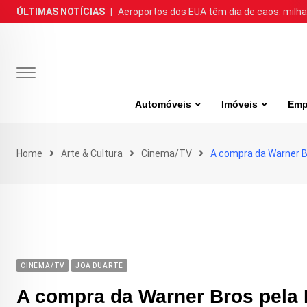
Skip
ÚLTIMAS NOTÍCIAS
|
Aeroportos dos EUA têm dia de caos: milh
to
content
Automóveis
Imóveis
Emp
Home
Arte & Cultura
Cinema/TV
A compra da Warner Br
CINEMA/TV
JOA DUARTE
A compra da Warner Bros pela N