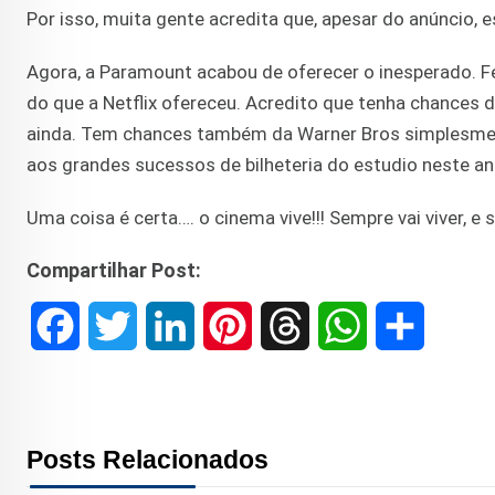
Por isso, muita gente acredita que, apesar do anúncio, 
Agora, a Paramount acabou de oferecer o inesperado. Fe
do que a Netflix ofereceu. Acredito que tenha chances 
ainda. Tem chances também da Warner Bros simplesmen
aos grandes sucessos de bilheteria do estudio neste ano 
Uma coisa é certa…. o cinema vive!!! Sempre vai viver, e 
Compartilhar Post:
F
T
L
P
T
W
S
a
w
i
i
h
h
h
c
i
n
n
r
a
a
Posts Relacionados
e
t
k
t
e
t
r