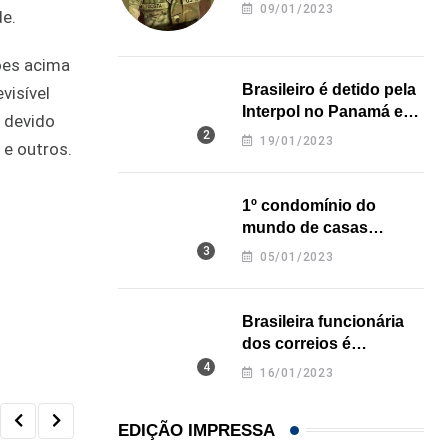
revela onde deixou o
09/01/2023
de.
corpo
ões acima
Brasileiro é detido pela
visível
Interpol no Panamá e
 devido
pode pegar prisão
19/01/2023
 e outros.
perpétua nos EUA
1º condomínio do
mundo de casas
impressas em 3D é
05/01/2023
inaugurado no Texas
Brasileira funcionária
dos correios é
assassinada a facadas
16/01/2023
na Califórnia
EDIÇÃO IMPRESSA