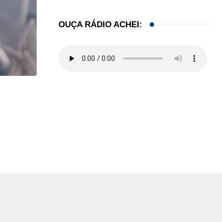
OUÇA RÁDIO ACHEI:
,
CINEMA/TV
JOA DUARTE
MICHAEL JACKSON: O rei do pop… agora o...
01/05/2026