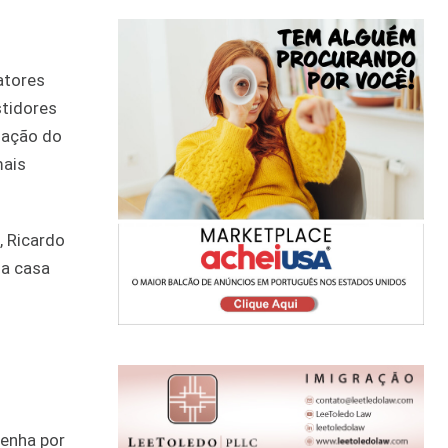
fatores
stidores
uação do
mais
 Ricardo
ua casa
tenha por