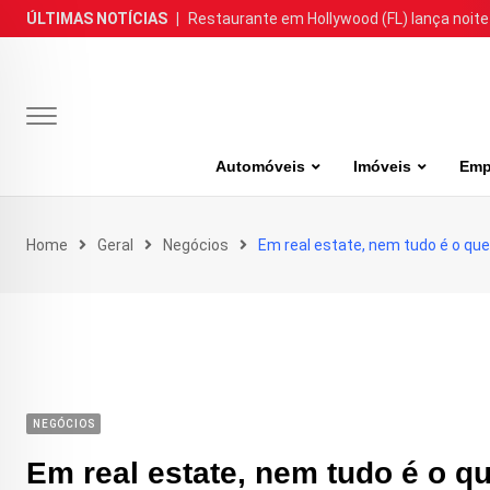
Skip
ÚLTIMAS NOTÍCIAS
|
Restaurante em Hollywood (FL) lança noite
to
content
Automóveis
Imóveis
Emp
Home
Geral
Negócios
Em real estate, nem tudo é o qu
NEGÓCIOS
Em real estate, nem tudo é o q