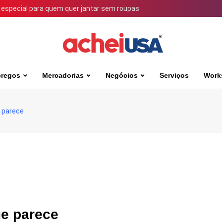
 especial para quem quer jantar sem roupas
regos
Mercadorias
Negócios
Serviços
Work
e parece
ue parece