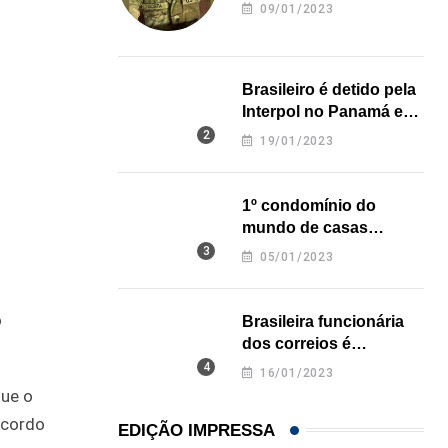
revela onde deixou o
09/01/2023
corpo
Brasileiro é detido pela
Interpol no Panamá e
pode pegar prisão
19/01/2023
perpétua nos EUA
1º condomínio do
mundo de casas
impressas em 3D é
05/01/2023
inaugurado no Texas
o
Brasileira funcionária
dos correios é
assassinada a facadas
16/01/2023
na Califórnia
que o
acordo
EDIÇÃO IMPRESSA