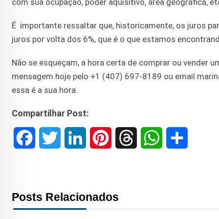
com sua ocupação, poder aquisitivo, área geográfica, et
É importante ressaltar que, historicamente, os juros p
juros por volta dos 6%, que é o que estamos encontrand
Não se esqueçam, a hora certa de comprar ou vender um
mensagem hoje pelo +1 (407) 697-8189 ou email marin
essa é a sua hora.
Compartilhar Post:
F
T
L
P
T
W
S
a
w
i
i
h
h
h
c
i
n
n
r
a
a
Posts Relacionados
e
t
k
t
e
t
r