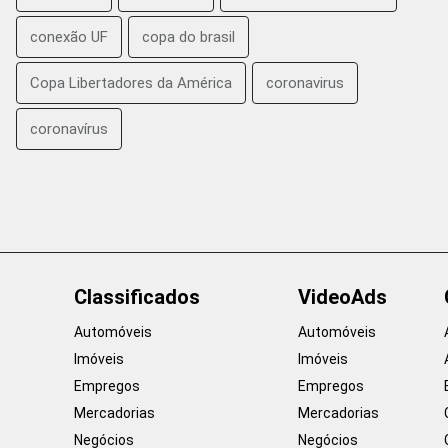
conexão UF
copa do brasil
Copa Libertadores da América
coronavirus
coronavírus
Classificados
VideoAds
Automóveis
Automóveis
Imóveis
Imóveis
Empregos
Empregos
Mercadorias
Mercadorias
Negócios
Negócios