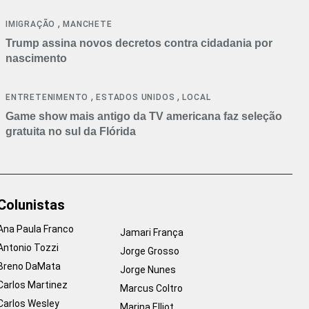
cancelamentos
,
IMIGRAÇÃO
MANCHETE
Trump assina novos decretos contra cidadania por
nascimento
,
,
ENTRETENIMENTO
ESTADOS UNIDOS
LOCAL
Game show mais antigo da TV americana faz seleção
gratuita no sul da Flórida
Colunistas
Ana Paula Franco
Jamari França
Antonio Tozzi
Jorge Grosso
Breno DaMata
Jorge Nunes
Carlos Martinez
Marcus Coltro
Carlos Wesley
Marina Elliot