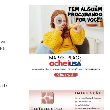
 os
eis
 está