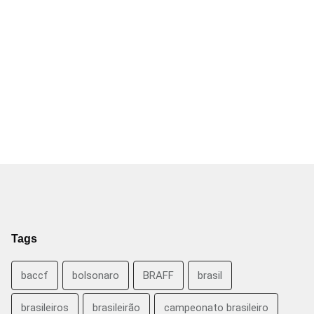
Tags
baccf
bolsonaro
BRAFF
brasil
brasileiros
brasileirão
campeonato brasileiro