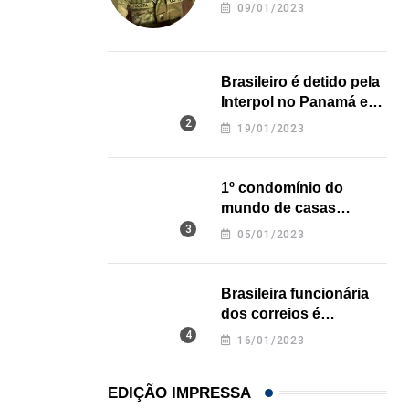
revela onde deixou o
De São Paulo para os Estados Unidos: como...
09/01/2023
corpo
31/07/2026
Brasileiro é detido pela
Interpol no Panamá e
pode pegar prisão
19/01/2023
perpétua nos EUA
1º condomínio do
mundo de casas
impressas em 3D é
05/01/2023
inaugurado no Texas
Brasileira funcionária
dos correios é
assassinada a facadas
16/01/2023
na Califórnia
EDIÇÃO IMPRESSA