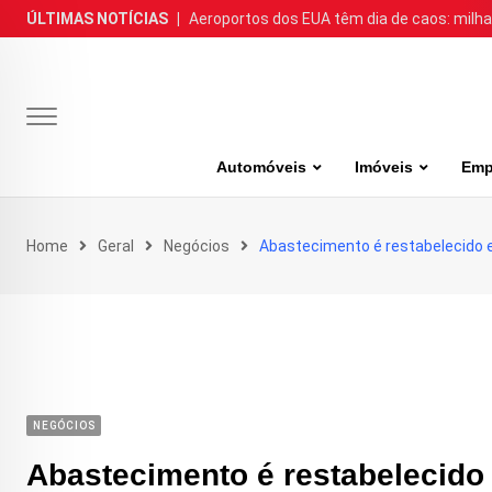
Skip
ÚLTIMAS NOTÍCIAS
|
Aeroportos dos EUA têm dia de caos: milh
to
content
Automóveis
Imóveis
Emp
Home
Geral
Negócios
Abastecimento é restabelecido e 
NEGÓCIOS
Abastecimento é restabelecido 