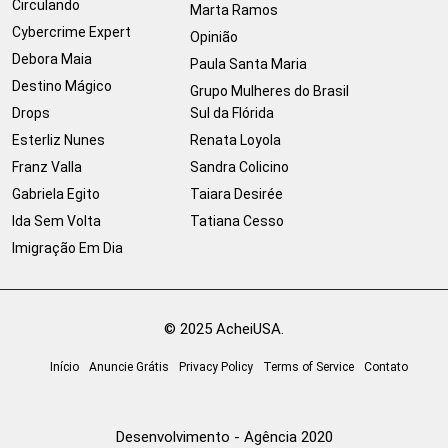
Circulando
Marta Ramos
Cybercrime Expert
Opinião
Debora Maia
Paula Santa Maria
Destino Mágico
Grupo Mulheres do Brasil
Drops
Sul da Flórida
Esterliz Nunes
Renata Loyola
Franz Valla
Sandra Colicino
Gabriela Egito
Taiara Desirée
Ida Sem Volta
Tatiana Cesso
Imigração Em Dia
© 2025 AcheiUSA.
Início
Anuncie Grátis
Privacy Policy
Terms of Service
Contato
Desenvolvimento - Agência 2020