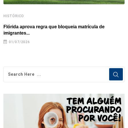
HISTÓRICO
H
Flórida aprova regra que bloqueia matrícula de
A
imigrantes...
01/07/2026