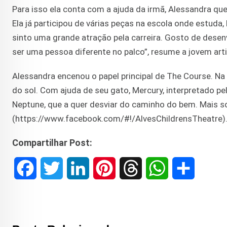
Para isso ela conta com a ajuda da irmã, Alessandra q
Ela já participou de várias peças na escola onde estuda, 
sinto uma grande atração pela carreira. Gosto de de
ser uma pessoa diferente no palco”, resume a jovem arti
Alessandra encenou o papel principal de The Course. Na 
do sol. Com ajuda de seu gato, Mercury, interpretado pel
Neptune, que a quer desviar do caminho do bem. Mais s
(https://www.facebook.com/#!/AlvesChildrensTheatre)
Compartilhar Post:
F
T
L
P
T
W
S
a
w
i
i
h
h
h
c
i
n
n
r
a
a