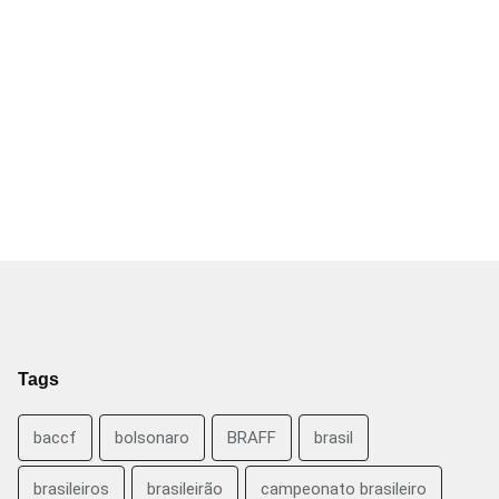
Tags
baccf
bolsonaro
BRAFF
brasil
brasileiros
brasileirão
campeonato brasileiro