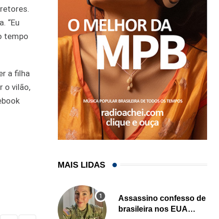
retores.
a. “Eu
mo tempo
r a filha
 o vilão,
cebook
MAIS LIDAS
Assassino confesso de
brasileira nos EUA