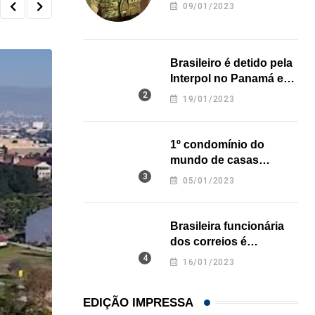
revela onde deixou o
09/01/2023
corpo
Brasileiro é detido pela
Interpol no Panamá e
pode pegar prisão
19/01/2023
perpétua nos EUA
1º condomínio do
mundo de casas
impressas em 3D é
05/01/2023
inaugurado no Texas
Brasileira funcionária
dos correios é
assassinada a facadas
16/01/2023
na Califórnia
EDIÇÃO IMPRESSA