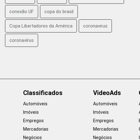
conexão UF
copa do brasil
Copa Libertadores da América
coronavirus
coronavírus
Classificados
VideoAds
Automóveis
Automóveis
Imóveis
Imóveis
Empregos
Empregos
Mercadorias
Mercadorias
Negócios
Negócios