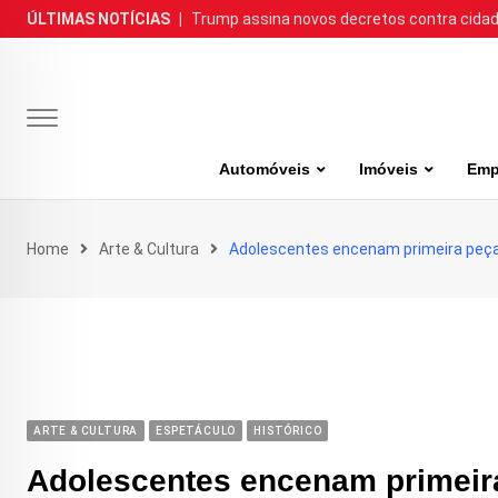
Skip
ÚLTIMAS NOTÍCIAS
|
Trump assina novos decretos contra cida
to
content
Automóveis
Imóveis
Emp
Home
Arte & Cultura
Adolescentes encenam primeira peça
ARTE & CULTURA
ESPETÁCULO
HISTÓRICO
Adolescentes encenam primeir