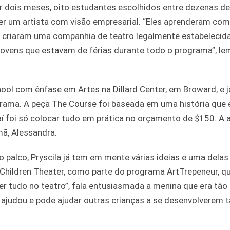
Por dois meses, oito estudantes escolhidos entre dezenas de
er um artista com visão empresarial. “Eles aprenderam como
 criaram uma companhia de teatro legalmente estabelecid
 jovens que estavam de férias durante todo o programa”, le
hool com ênfase em Artes na Dillard Center, em Broward, e j
ma. A peça The Course foi baseada em uma história que e
daí foi só colocar tudo em prática no orçamento de $150. A a
rmã, Alessandra.
o palco, Pryscila já tem em mente várias ideias e uma delas 
 Children Theater, como parte do programa ArtTrepeneur, qu
er tudo no teatro”, fala entusiasmada a menina que era tão
e ajudou e pode ajudar outras crianças a se desenvolverem