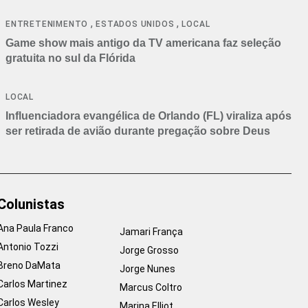
,
,
ENTRETENIMENTO
ESTADOS UNIDOS
LOCAL
Game show mais antigo da TV americana faz seleção
gratuita no sul da Flórida
LOCAL
Influenciadora evangélica de Orlando (FL) viraliza após
ser retirada de avião durante pregação sobre Deus
Colunistas
Ana Paula Franco
Jamari França
Antonio Tozzi
Jorge Grosso
Breno DaMata
Jorge Nunes
Carlos Martinez
Marcus Coltro
Carlos Wesley
Marina Elliot