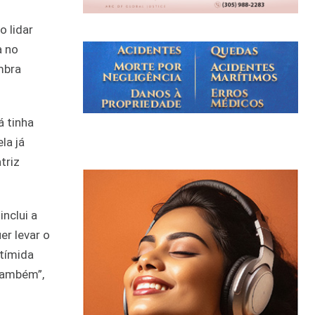
 lidar
a no
mbra
á tinha
la já
triz
inclui a
er levar o
 tímida
 também”,