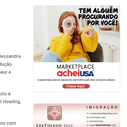
Alessandra
odução
neur e
ziu a
K Howling,
vens com