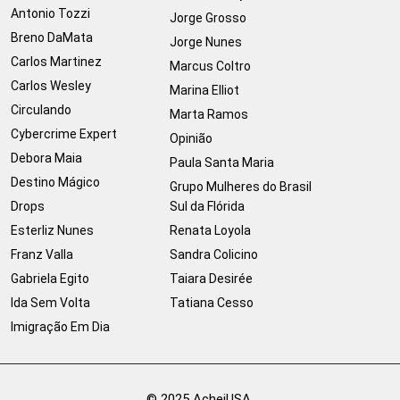
Antonio Tozzi
Jorge Grosso
Breno DaMata
Jorge Nunes
Carlos Martinez
Marcus Coltro
Carlos Wesley
Marina Elliot
Circulando
Marta Ramos
Cybercrime Expert
Opinião
Debora Maia
Paula Santa Maria
Destino Mágico
Grupo Mulheres do Brasil
Drops
Sul da Flórida
Esterliz Nunes
Renata Loyola
Franz Valla
Sandra Colicino
Gabriela Egito
Taiara Desirée
Ida Sem Volta
Tatiana Cesso
Imigração Em Dia
© 2025 AcheiUSA.