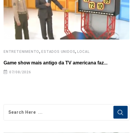
k
n
s
p
t
,
,
ENTRETENIMENTO
ESTADOS UNIDOS
LOCAL
L
Game show mais antigo da TV americana faz...
I
se
07/08/2026