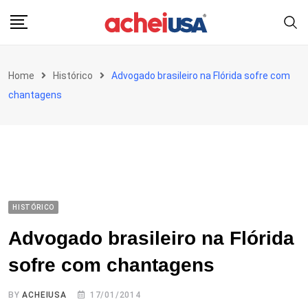
Skip
to
content
Home
Histórico
Advogado brasileiro na Flórida sofre com
chantagens
HISTÓRICO
Advogado brasileiro na Flórida
sofre com chantagens
BY
ACHEIUSA
17/01/2014