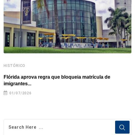
o
r
I
e
s
p
k
n
s
p
t
HISTÓRICO
H
Flórida aprova regra que bloqueia matrícula de
A
imigrantes...
01/07/2026