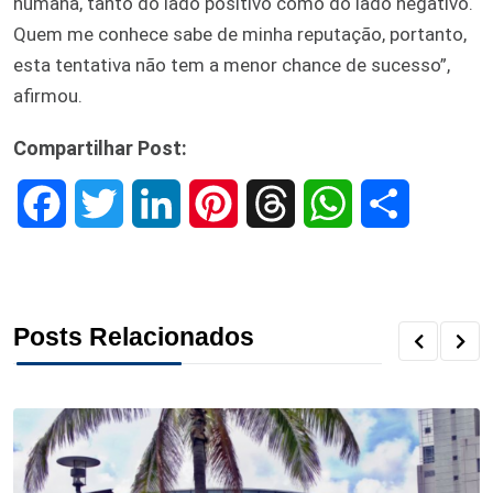
humana, tanto do lado positivo como do lado negativo.
Quem me conhece sabe de minha reputação, portanto,
esta tentativa não tem a menor chance de sucesso”,
afirmou.
Compartilhar Post:
F
T
L
P
T
W
S
a
w
i
i
h
h
h
c
i
n
n
r
a
a
Posts Relacionados
e
t
k
t
e
t
r
b
t
e
e
a
s
e
o
e
d
r
d
A