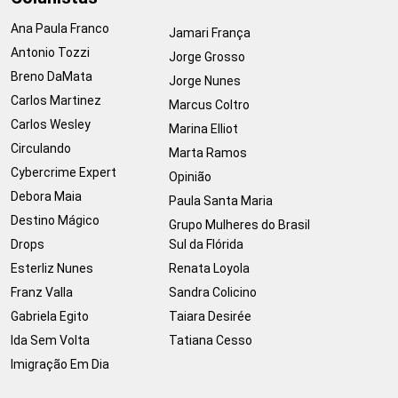
Ana Paula Franco
Jamari França
Antonio Tozzi
Jorge Grosso
Breno DaMata
Jorge Nunes
Carlos Martinez
Marcus Coltro
Carlos Wesley
Marina Elliot
Circulando
Marta Ramos
Cybercrime Expert
Opinião
Debora Maia
Paula Santa Maria
Destino Mágico
Grupo Mulheres do Brasil
Drops
Sul da Flórida
Esterliz Nunes
Renata Loyola
Franz Valla
Sandra Colicino
Gabriela Egito
Taiara Desirée
Ida Sem Volta
Tatiana Cesso
Imigração Em Dia