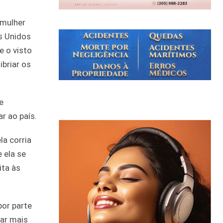
 mulher
os Unidos
e o visto
briar os
e
r ao país.
la corria
 ela se
ita às
por parte
iar mais