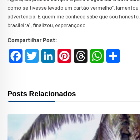
como se tivesse levado um cartão vermelho”, lamentou.
advertência. E quem me conhece sabe que sou honesto.
brasileira”, finalizou, esperançoso.
Compartilhar Post:
F
T
L
P
T
W
S
a
w
i
i
h
h
h
c
i
n
n
r
a
a
Posts Relacionados
e
t
k
t
e
t
r
b
t
e
e
a
s
e
o
e
d
r
d
A
o
r
I
e
s
p