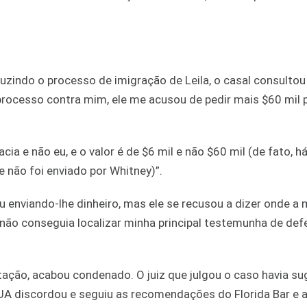
zindo o processo de imigração de Leila, o casal consultou
processo contra mim, ele me acusou de pedir mais $60 mil 
a e não eu, e o valor é de $6 mil e não $60 mil (de fato, h
e não foi enviado por Whitney)”.
uou enviando-lhe dinheiro, mas ele se recusou a dizer onde a 
não conseguia localizar minha principal testemunha de defe
tação, acabou condenado. O juiz que julgou o caso havia su
A discordou e seguiu as recomendações do Florida Bar e a