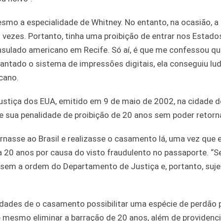
smo a especialidade de Whitney. No entanto, na ocasião, a
s vezes. Portanto, tinha uma proibição de entrar nos Estad
nsulado americano em Recife. Só aí, é que me confessou qu
ntado o sistema de impressões digitais, ela conseguiu ludi
cano.
stiça dos EUA, emitido em 9 de maio de 2002, na cidade d
re sua penalidade de proibição de 20 anos sem poder retorna
rnasse ao Brasil e realizasse o casamento lá, uma vez que e
 20 anos por causa do visto fraudulento no passaporte. “Se
 sem a ordem do Departamento de Justiça e, portanto, suje
ilidades de o casamento possibilitar uma espécie de perdão 
é mesmo eliminar a barração de 20 anos, além de providenc