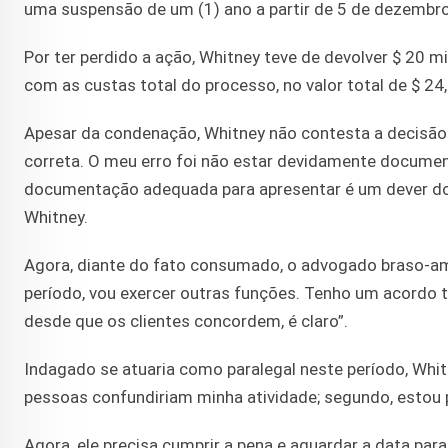
uma suspensão de um (1) ano a partir de 5 de dezembr
Por ter perdido a ação, Whitney teve de devolver $ 20 mi
com as custas total do processo, no valor total de $ 24
Apesar da condenação, Whitney não contesta a decisão: 
correta. O meu erro foi não estar devidamente documen
documentação adequada para apresentar é um dever do a
Whitney.
Agora, diante do fato consumado, o advogado braso-ame
período, vou exercer outras funções. Tenho um acord
desde que os clientes concordem, é claro”.
Indagado se atuaria como paralegal neste período, Whitne
pessoas confundiriam minha atividade; segundo, estou p
Agora, ele precisa cumprir a pena e aguardar a data para