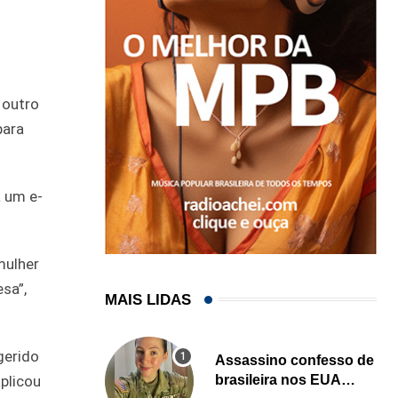
 outro
para
á um e-
mulher
sa”,
MAIS LIDAS
gerido
Assassino confesso de
brasileira nos EUA
plicou