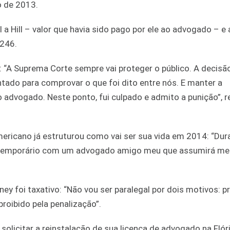
o de 2013.
l a Hill – valor que havia sido pago por ele ao advogado – e
,246.
“A Suprema Corte sempre vai proteger o público. A decisão
tado para comprovar o que foi dito entre nós. E manter a
dvogado. Neste ponto, fui culpado e admito a punição”, r
ricano já estruturou como vai ser sua vida em 2014: “Dur
o temporário com um advogado amigo meu que assumirá me
y foi taxativo: “Não vou ser paralegal por dois motivos: pr
roibido pela penalização”.
 solicitar a reinstalação de sua licença de advogado na Flóri