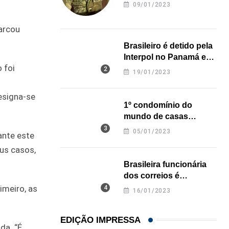
revela onde deixou o
09/01/2023
corpo
 arcou
Brasileiro é detido pela
Interpol no Panamá e
 foi
pode pegar prisão
19/01/2023
perpétua nos EUA
esigna-se
1º condomínio do
mundo de casas
impressas em 3D é
05/01/2023
ante este
inaugurado no Texas
us casos,
Brasileira funcionária
dos correios é
assassinada a facadas
imeiro, as
16/01/2023
na Califórnia
EDIÇÃO IMPRESSA
da. “É