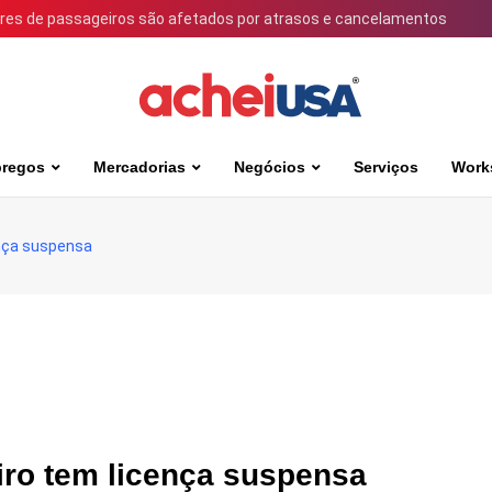
ares de passageiros são afetados por atrasos e cancelamentos
regos
Mercadorias
Negócios
Serviços
Work
ença suspensa
iro tem licença suspensa