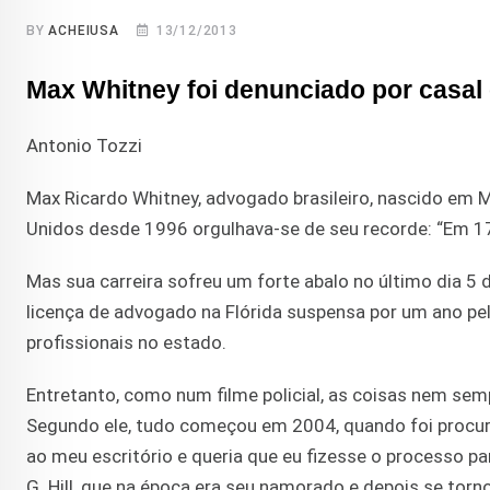
BY
ACHEIUSA
13/12/2013
Max Whitney foi denunciado por casal 
Antonio Tozzi
Max Ricardo Whitney, advogado brasileiro, nascido em
Unidos desde 1996 orgulhava-se de seu recorde: “Em 17
Mas sua carreira sofreu um forte abalo no último dia 5 
licença de advogado na Flórida suspensa por um ano pe
profissionais no estado.
Entretanto, como num filme policial, as coisas nem se
Segundo ele, tudo começou em 2004, quando foi procurad
ao meu escritório e queria que eu fizesse o processo p
G. Hill, que na época era seu namorado e depois se torno