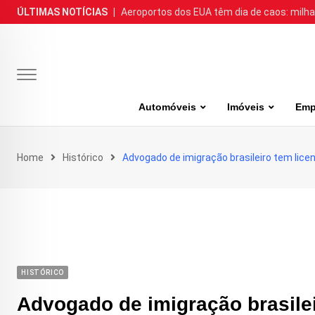
Skip
ÚLTIMAS NOTÍCIAS
|
Aeroportos dos EUA têm dia de caos: milh
to
content
Automóveis
Imóveis
Emp
Home
Histórico
Advogado de imigração brasileiro tem lic
HISTÓRICO
Advogado de imigração brasile