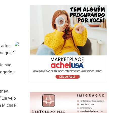
stados
sequer”.
ia sua
dvogados
tney.
“Ela veio
m Michael