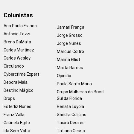
Colunistas
Ana Paula Franco
Jamari França
Antonio Tozzi
Jorge Grosso
Breno DaMata
Jorge Nunes
Carlos Martinez
Marcus Coltro
Carlos Wesley
Marina Elliot
Circulando
Marta Ramos
Cybercrime Expert
Opinião
Debora Maia
Paula Santa Maria
Destino Mágico
Grupo Mulheres do Brasil
Drops
Sul da Flórida
Esterliz Nunes
Renata Loyola
Franz Valla
Sandra Colicino
Gabriela Egito
Taiara Desirée
Ida Sem Volta
Tatiana Cesso