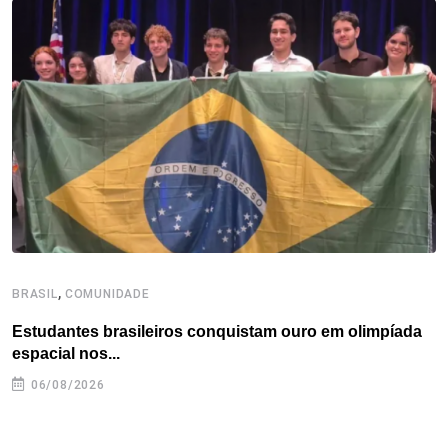
t
,
BRASIL
COMUNIDADE
B
Estudantes brasileiros conquistam ouro em olimpíada
P
espacial nos...
06/08/2026