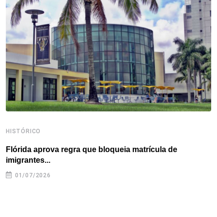
o
e
d
r
d
A
o
r
I
e
s
p
k
n
s
p
t
HISTÓRICO
H
Flórida aprova regra que bloqueia matrícula de
A
imigrantes...
01/07/2026