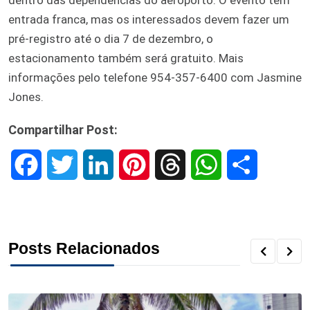
entrada franca, mas os interessados devem fazer um
pré-registro até o dia 7 de dezembro, o
estacionamento também será gratuito. Mais
informações pelo telefone 954-357-6400 com Jasmine
Jones.
Compartilhar Post:
F
T
L
P
T
W
S
a
w
i
i
h
h
h
c
i
n
n
r
a
a
Posts Relacionados
e
t
k
t
e
t
r
b
t
e
e
a
s
e