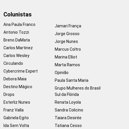
Colunistas
Ana Paula Franco
Jamari França
Antonio Tozzi
Jorge Grosso
Breno DaMata
Jorge Nunes
Carlos Martinez
Marcus Coltro
Carlos Wesley
Marina Elliot
Circulando
Marta Ramos
Cybercrime Expert
Opinião
Debora Maia
Paula Santa Maria
Destino Mágico
Grupo Mulheres do Brasil
Drops
Sul da Flórida
Esterliz Nunes
Renata Loyola
Franz Valla
Sandra Colicino
Gabriela Egito
Taiara Desirée
Ida Sem Volta
Tatiana Cesso