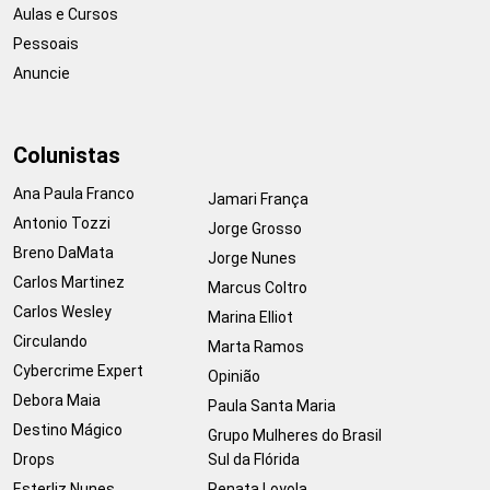
Aulas e Cursos
Pessoais
Anuncie
Colunistas
Ana Paula Franco
Jamari França
Antonio Tozzi
Jorge Grosso
Breno DaMata
Jorge Nunes
Carlos Martinez
Marcus Coltro
Carlos Wesley
Marina Elliot
Circulando
Marta Ramos
Cybercrime Expert
Opinião
Debora Maia
Paula Santa Maria
Destino Mágico
Grupo Mulheres do Brasil
Drops
Sul da Flórida
Esterliz Nunes
Renata Loyola