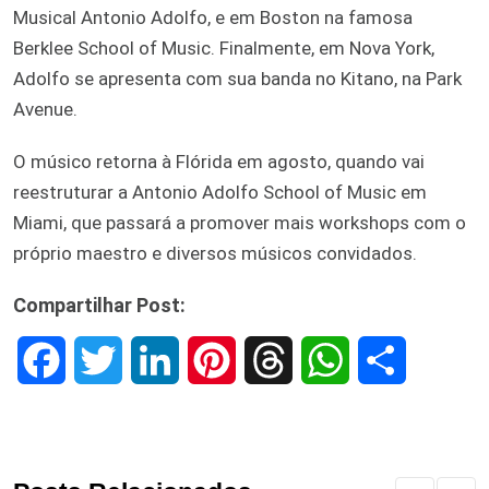
Musical Antonio Adolfo, e em Boston na famosa
Berklee School of Music. Finalmente, em Nova York,
Adolfo se apresenta com sua banda no Kitano, na Park
Avenue.
O músico retorna à Flórida em agosto, quando vai
reestruturar a Antonio Adolfo School of Music em
Miami, que passará a promover mais workshops com o
próprio maestro e diversos músicos convidados.
Compartilhar Post:
F
T
L
P
T
W
S
a
w
i
i
h
h
h
c
i
n
n
r
a
a