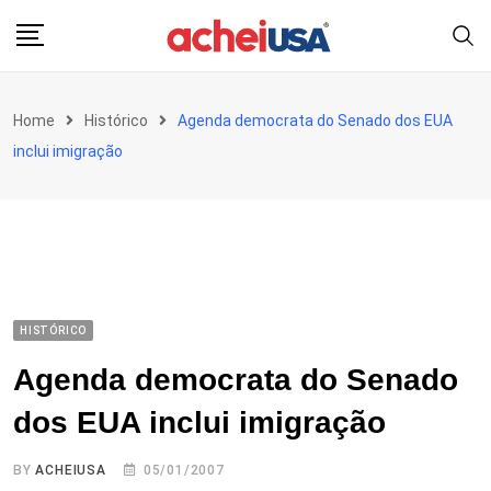
Skip
to
content
Home
Histórico
Agenda democrata do Senado dos EUA
inclui imigração
HISTÓRICO
Agenda democrata do Senado
dos EUA inclui imigração
BY
ACHEIUSA
05/01/2007