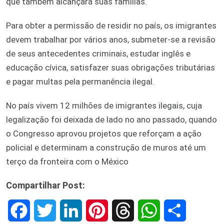
que também alcançará suas famílias.
Para obter a permissão de residir no país, os imigrantes
devem trabalhar por vários anos, submeter-se a revisão
de seus antecedentes criminais, estudar inglês e
educação cívica, satisfazer suas obrigações tributárias
e pagar multas pela permanência ilegal.
No país vivem 12 milhões de imigrantes ilegais, cuja
legalização foi deixada de lado no ano passado, quando
o Congresso aprovou projetos que reforçam a ação
policial e determinam a construção de muros até um
terço da fronteira com o México
Compartilhar Post:
F
T
L
P
T
W
S