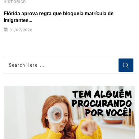
HISTÓRICO
H
Flórida aprova regra que bloqueia matrícula de
A
imigrantes...
01/07/2026