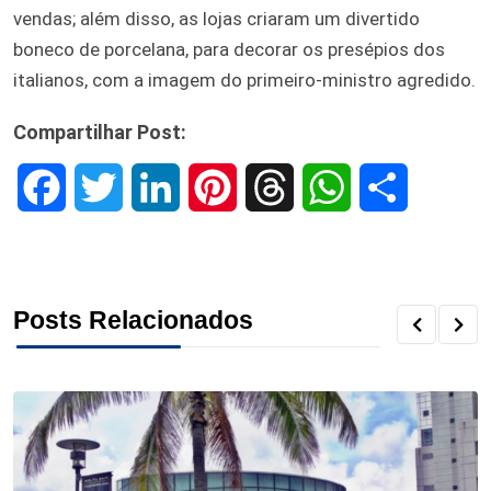
vendas; além disso, as lojas criaram um divertido
boneco de porcelana, para decorar os presépios dos
italianos, com a imagem do primeiro-ministro agredido.
Compartilhar Post:
F
T
L
P
T
W
S
a
w
i
i
h
h
h
c
i
n
n
r
a
a
Posts Relacionados
e
t
k
t
e
t
r
b
t
e
e
a
s
e
o
e
d
r
d
A
o
r
I
e
s
p