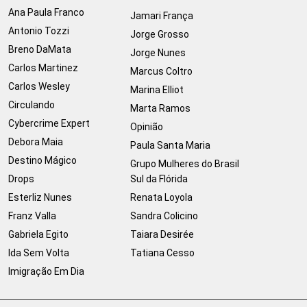
Ana Paula Franco
Jamari França
Antonio Tozzi
Jorge Grosso
Breno DaMata
Jorge Nunes
Carlos Martinez
Marcus Coltro
Carlos Wesley
Marina Elliot
Circulando
Marta Ramos
Cybercrime Expert
Opinião
Debora Maia
Paula Santa Maria
Destino Mágico
Grupo Mulheres do Brasil
Drops
Sul da Flórida
Esterliz Nunes
Renata Loyola
Franz Valla
Sandra Colicino
Gabriela Egito
Taiara Desirée
Ida Sem Volta
Tatiana Cesso
Imigração Em Dia