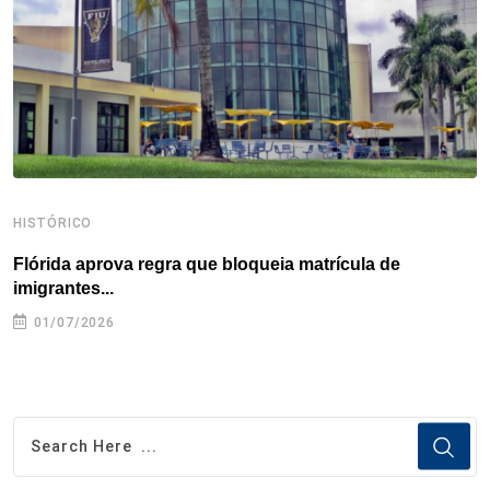
k
n
s
p
t
HISTÓRICO
H
Flórida aprova regra que bloqueia matrícula de
A
imigrantes...
01/07/2026