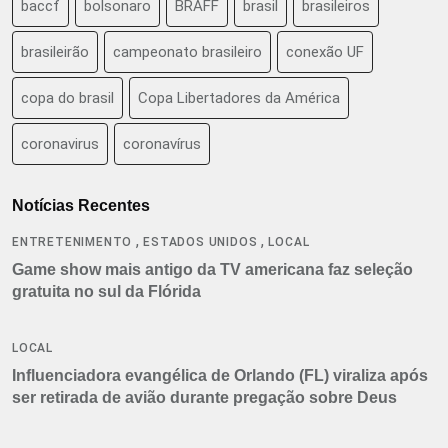
baccf
bolsonaro
BRAFF
brasil
brasileiros
brasileirão
campeonato brasileiro
conexão UF
copa do brasil
Copa Libertadores da América
coronavirus
coronavírus
Notícias Recentes
,
,
ENTRETENIMENTO
ESTADOS UNIDOS
LOCAL
Game show mais antigo da TV americana faz seleção
gratuita no sul da Flórida
LOCAL
Influenciadora evangélica de Orlando (FL) viraliza após
ser retirada de avião durante pregação sobre Deus