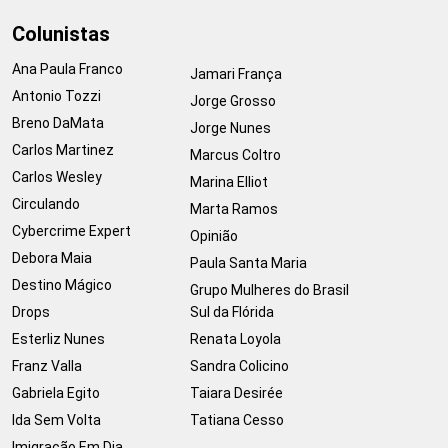
Colunistas
Ana Paula Franco
Jamari França
Antonio Tozzi
Jorge Grosso
Breno DaMata
Jorge Nunes
Carlos Martinez
Marcus Coltro
Carlos Wesley
Marina Elliot
Circulando
Marta Ramos
Cybercrime Expert
Opinião
Debora Maia
Paula Santa Maria
Destino Mágico
Grupo Mulheres do Brasil
Drops
Sul da Flórida
Esterliz Nunes
Renata Loyola
Franz Valla
Sandra Colicino
Gabriela Egito
Taiara Desirée
Ida Sem Volta
Tatiana Cesso
Imigração Em Dia