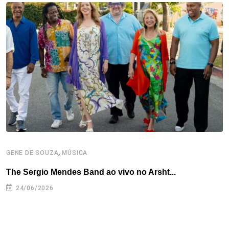
t
,
GENE DE SOUZA
MÚSICA
G
The Sergio Mendes Band ao vivo no Arsht...
F
24/06/2026