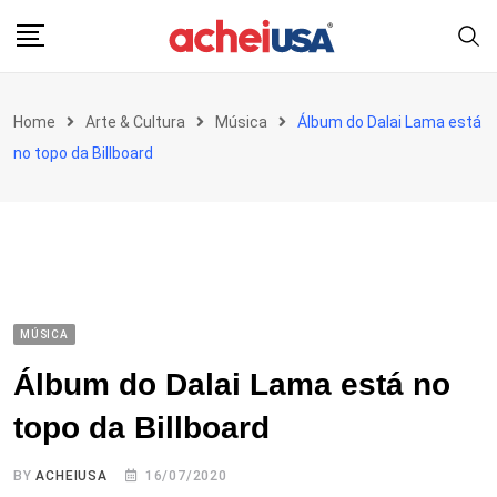
Skip
to
content
Home
Arte & Cultura
Música
Álbum do Dalai Lama está
no topo da Billboard
MÚSICA
Álbum do Dalai Lama está no
topo da Billboard
BY
ACHEIUSA
16/07/2020