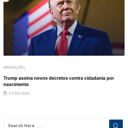
o
r
I
e
s
p
k
n
s
p
t
,
IMIGRAÇÃO
E
Trump assina novos decretos contra cidadania por
C
nascimento
e
07/08/2026