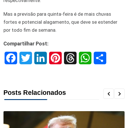
respectivamente.
Mas a previsão para quinta-feira é de mais chuvas
fortes e potencial alagamento, que deve se estender
por todo fim de semana.
Compartilhar Post:
F
T
L
P
T
W
S
a
w
i
i
h
h
h
c
i
n
n
r
a
a
Posts Relacionados
e
t
k
t
e
t
r
b
t
e
e
a
s
e
o
e
d
r
d
A