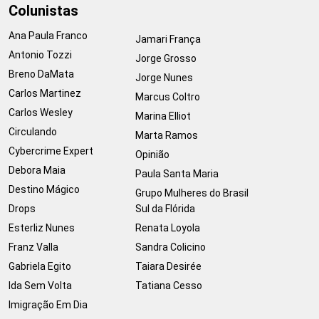
Colunistas
Ana Paula Franco
Jamari França
Antonio Tozzi
Jorge Grosso
Breno DaMata
Jorge Nunes
Carlos Martinez
Marcus Coltro
Carlos Wesley
Marina Elliot
Circulando
Marta Ramos
Cybercrime Expert
Opinião
Debora Maia
Paula Santa Maria
Destino Mágico
Grupo Mulheres do Brasil
Drops
Sul da Flórida
Esterliz Nunes
Renata Loyola
Franz Valla
Sandra Colicino
Gabriela Egito
Taiara Desirée
Ida Sem Volta
Tatiana Cesso
Imigração Em Dia