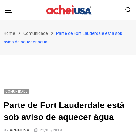
Skip
to
content
Home
Comunidade
Parte de Fort Lauderdale está sob
aviso de aquecer água
COMUNIDADE
Parte de Fort Lauderdale está
sob aviso de aquecer água
BY
ACHEIUSA
21/05/2018