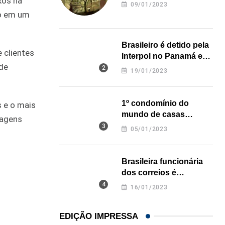
xos na
revela onde deixou o
09/01/2023
corpo
do em um
Brasileiro é detido pela
 clientes
Interpol no Panamá e
ade
pode pegar prisão
19/01/2023
perpétua nos EUA
1º condomínio do
s e o mais
mundo de casas
sagens
impressas em 3D é
05/01/2023
inaugurado no Texas
Brasileira funcionária
dos correios é
assassinada a facadas
16/01/2023
na Califórnia
EDIÇÃO IMPRESSA