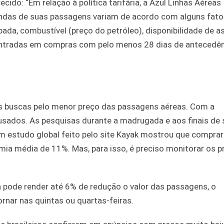
do: “Em relação à política tarifária, a Azul Linhas Aéreas
vendas de suas passagens variam de acordo com alguns fato
da, combustível (preço do petróleo), disponibilidade de a
contradas em compras com pelo menos 28 dias de antecedê
s buscas pelo menor preço das passagens aéreas. Com a
 usados. As pesquisas durante a madrugada e aos finais de
m estudo global feito pelo site Kayak mostrou que comprar 
a média de 11%. Mas, para isso, é preciso monitorar os p
a pode render até 6% de redução o valor das passagens, o
nar nas quintas ou quartas-feiras.