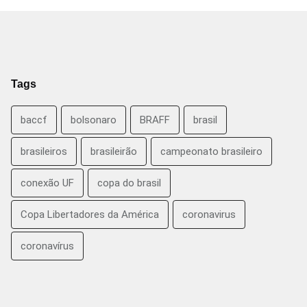
Tags
baccf
bolsonaro
BRAFF
brasil
brasileiros
brasileirão
campeonato brasileiro
conexão UF
copa do brasil
Copa Libertadores da América
coronavirus
coronavírus