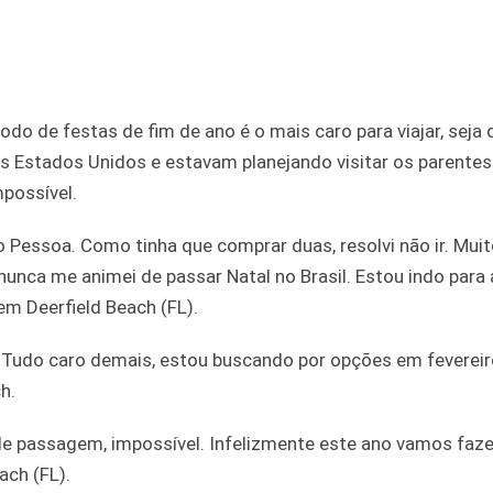
do de festas de fim de ano é o mais caro para viajar, seja q
os Estados Unidos e estavam planejando visitar os parentes
mpossível.
Pessoa. Como tinha que comprar duas, resolvi não ir. Muit
unca me animei de passar Natal no Brasil. Estou indo para 
m Deerfield Beach (FL).
i. Tudo caro demais, estou buscando por opções em feverei
h.
de passagem, impossível. Infelizmente este ano vamos faze
ach (FL).