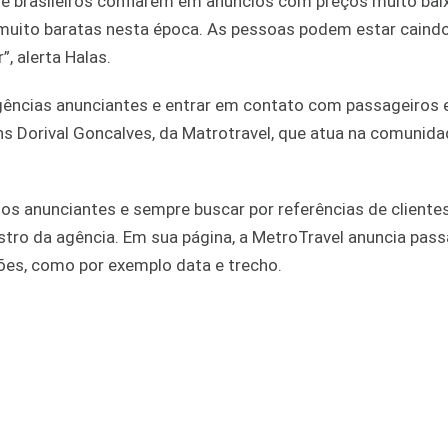
de brasileiros confiarem em anúncios com preços muito bai
 muito baratas nesta época. As pessoas podem estar cain
”, alerta Halas.
ências anunciantes e entrar em contato com passageiros e
s Dorival Goncalves, da Matrotravel, que atua na comunid
os anunciantes e sempre buscar por referências de cliente
tro da agência. Em sua página, a MetroTravel anuncia pas
ções, como por exemplo data e trecho.