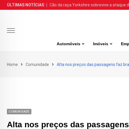
Skip
ÚLTIMAS NOTÍCIAS
|
Cão da raça Yorkshire sobrevive a ataque de
to
content
Automóveis
Imóveis
Emp
Home
Comunidade
Alta nos preços das passagens faz brasi
COMUNIDADE
Alta nos preços das passagens f