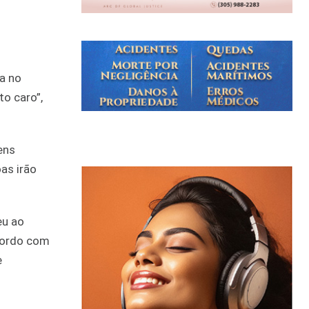
a no
to caro”,
ens
as irão
eu ao
cordo com
e