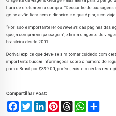
O agente de viagens George Halas alerta para o perigo 
hora de efetuarem a compra. “Desconfie de passagens
golpe e vão ficar sem o dinheiro e o que é pior, sem viajar
“Por isso é importante ler os
reviews
das páginas das ag
que já compraram passagem”, afirma o agente de viagen
brasileira desde 2001.
Dorival explica que deve-se sim tomar cuidado com cert
importante buscar informações sobre o número do regis
para o Brasil por $399.00, porém, existem certas restri
Compartilhar Post:
F
T
L
P
T
W
S