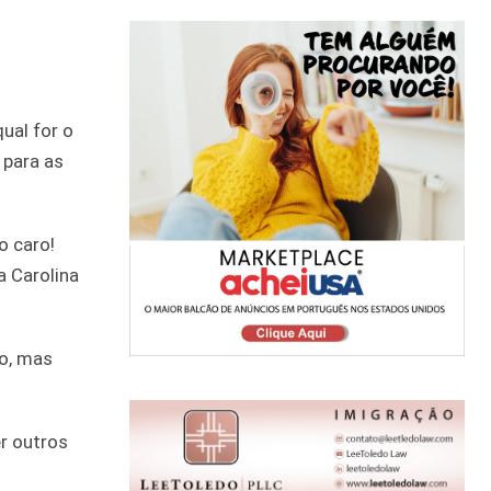
ual for o
 para as
o caro!
a Carolina
ro, mas
r outros