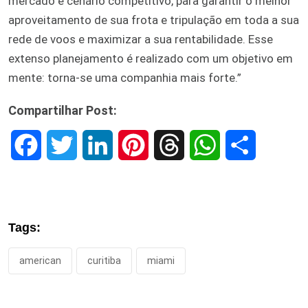
mercado e cenário competitivo, para garantir o melhor
aproveitamento de sua frota e tripulação em toda a sua
rede de voos e maximizar a sua rentabilidade. Esse
extenso planejamento é realizado com um objetivo em
mente: torna-se uma companhia mais forte.”
Compartilhar Post:
F
T
L
P
T
W
S
a
w
i
i
h
h
h
c
i
n
n
r
a
a
Tags:
e
t
k
t
e
t
r
american
curitiba
miami
b
t
e
e
a
s
e
o
e
d
r
d
A