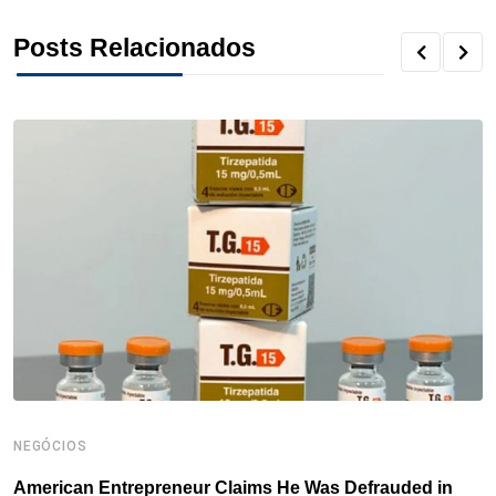
o
r
I
e
s
p
Posts Relacionados
k
n
s
p
t
NEGÓCIOS
N
American Entrepreneur Claims He Was Defrauded in
D