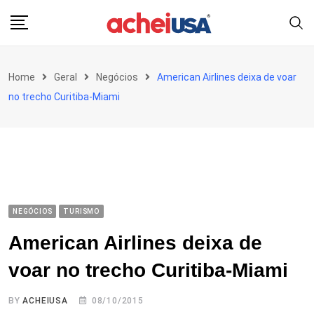
Skip
to
content
Home
Geral
Negócios
American Airlines deixa de voar
no trecho Curitiba-Miami
NEGÓCIOS
TURISMO
American Airlines deixa de
voar no trecho Curitiba-Miami
BY
ACHEIUSA
08/10/2015