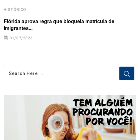
HISTÓRICO
H
Flórida aprova regra que bloqueia matrícula de
A
imigrantes...
01/07/2026