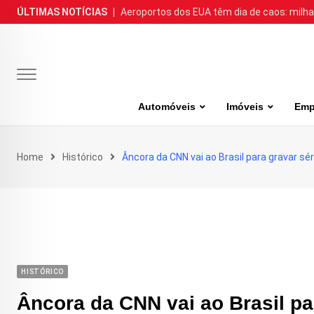
Skip
ÚLTIMAS NOTÍCIAS
|
Aeroportos dos EUA têm dia de caos: milh
to
content
Automóveis
Imóveis
Emp
Home
Histórico
Âncora da CNN vai ao Brasil para gravar sé
HISTÓRICO
Âncora da CNN vai ao Brasil pa