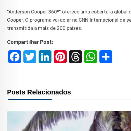
“Anderson Cooper 360º” oferece uma cobertura global d
Cooper. O programa vai ao ar na CNN Internacional de se
transmitida a mais de 200 países.
Compartilhar Post:
F
T
L
P
T
W
S
a
w
i
i
h
h
h
c
i
n
n
r
a
a
Posts Relacionados
e
t
k
t
e
t
r
b
t
e
e
a
s
e
o
e
d
r
d
A