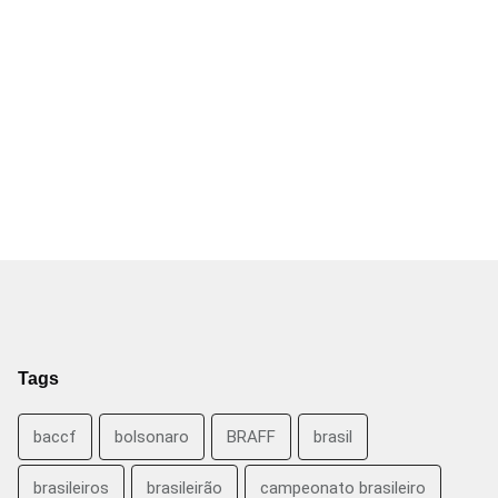
Tags
baccf
bolsonaro
BRAFF
brasil
brasileiros
brasileirão
campeonato brasileiro