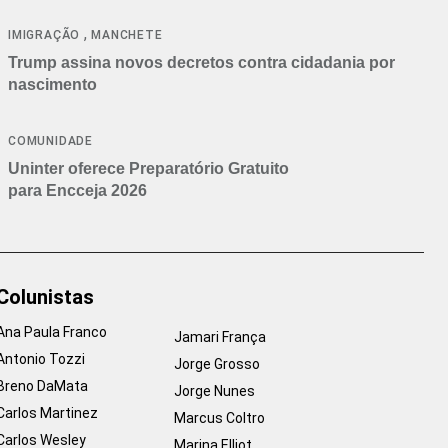
cancelamentos
,
IMIGRAÇÃO
MANCHETE
Trump assina novos decretos contra cidadania por
nascimento
COMUNIDADE
Uninter oferece Preparatório Gratuito
para Encceja 2026
Colunistas
Ana Paula Franco
Jamari França
Antonio Tozzi
Jorge Grosso
Breno DaMata
Jorge Nunes
Carlos Martinez
Marcus Coltro
Carlos Wesley
Marina Elliot