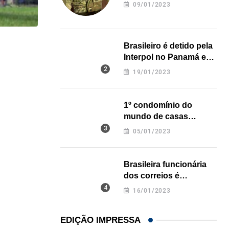
revela onde deixou o
09/01/2023
corpo
Brasileiro é detido pela
HISTÓRICO
Interpol no Panamá e
Açaí é reconhecido oficialmente como fruto brasi
pode pegar prisão
19/01/2023
perpétua nos EUA
21/01/2026
1º condomínio do
mundo de casas
impressas em 3D é
05/01/2023
inaugurado no Texas
Brasileira funcionária
dos correios é
assassinada a facadas
16/01/2023
na Califórnia
EDIÇÃO IMPRESSA