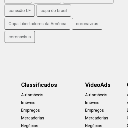
conexão UF
copa do brasil
Copa Libertadores da América
coronavirus
coronavírus
Classificados
VideoAds
Automóveis
Automóveis
Imóveis
Imóveis
Empregos
Empregos
Mercadorias
Mercadorias
Negócios
Negócios