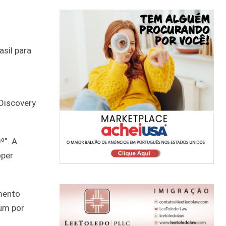
sil para
Discovery
º”. A
oper
mento
 um por