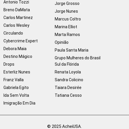
Antonio Tozzi
Jorge Grosso
Breno DaMata
Jorge Nunes
Carlos Martinez
Marcus Coltro
Carlos Wesley
Marina Elliot
Circulando
Marta Ramos
Cybercrime Expert
Opinião
Debora Maia
Paula Santa Maria
Destino Mágico
Grupo Mulheres do Brasil
Drops
Sul da Flórida
Esterliz Nunes
Renata Loyola
Franz Valla
Sandra Colicino
Gabriela Egito
Taiara Desirée
Ida Sem Volta
Tatiana Cesso
Imigração Em Dia
© 2025 AcheiUSA.