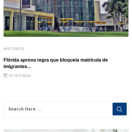
t
HISTÓRICO
H
Flórida aprova regra que bloqueia matrícula de
A
imigrantes...
01/07/2026