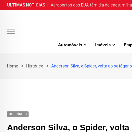
Skip
ÚLTIMAS NOTÍCIAS
|
Aeroportos dos EUA têm dia de caos: milh
to
content
Automóveis
Imóveis
Emp
Home
Histórico
Anderson Silva, o Spider, volta ao octógo
HISTÓRICO
Anderson Silva, o Spider, volt