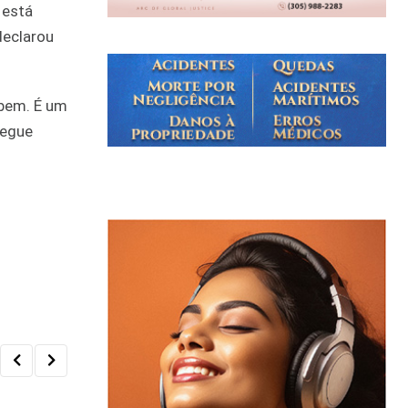
 está
declarou
 bem. É um
segue