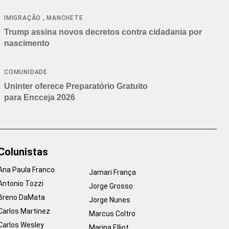
cancelamentos
,
IMIGRAÇÃO
MANCHETE
Trump assina novos decretos contra cidadania por
nascimento
COMUNIDADE
Uninter oferece Preparatório Gratuito
para Encceja 2026
Colunistas
Ana Paula Franco
Jamari França
Antonio Tozzi
Jorge Grosso
Breno DaMata
Jorge Nunes
Carlos Martinez
Marcus Coltro
Carlos Wesley
Marina Elliot