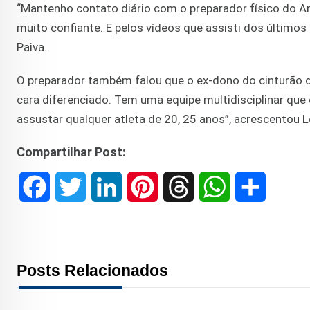
“Mantenho contato diário com o preparador físico do A
muito confiante. E pelos vídeos que assisti dos últimos
Paiva.
O preparador também falou que o ex-dono do cinturão d
cara diferenciado. Tem uma equipe multidisciplinar que 
assustar qualquer atleta de 20, 25 anos”, acrescentou L
Compartilhar Post:
F
T
L
P
T
W
S
a
w
i
i
h
h
h
c
i
n
n
r
a
a
Posts Relacionados
e
t
k
t
e
t
r
b
t
e
e
a
s
e