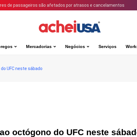
ares de passageiros são afetados por atrasos e cancelamentos
regos
Mercadorias
Negócios
Serviços
Work
no do UFC neste sábado
a ao octógono do UFC neste sába