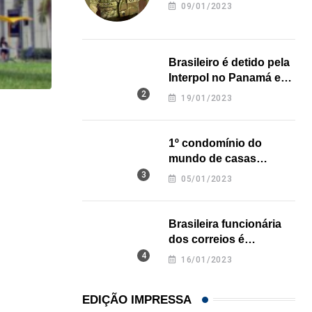
revela onde deixou o
09/01/2023
corpo
Brasileiro é detido pela
Interpol no Panamá e
pode pegar prisão
19/01/2023
perpétua nos EUA
HISTÓRICO
1º condomínio do
Açaí é reconhecido oficialmente como fruto brasi
mundo de casas
21/01/2026
impressas em 3D é
05/01/2023
inaugurado no Texas
Brasileira funcionária
dos correios é
assassinada a facadas
16/01/2023
na Califórnia
EDIÇÃO IMPRESSA