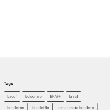
Tags
baccf
bolsonaro
BRAFF
brasil
brasileiros
brasileirão
campeonato brasileiro