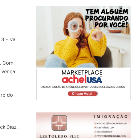
O
3 – vai
a. Com
e vença
tro do
.
ck Diaz.