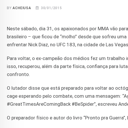
BY
ACHEIUSA
30/01/2015
Neste sábado, dia 31, os apaixonados por MMA vão parar
brasileiro – que ficou de “molho” desde que sofreu uma
enfrentar Nick Diaz, no UFC 183, na cidade de Las Vegas
Para voltar, o ex-campeão dos médios fez um trabalho i
isso, recuperou, além da parte física, confiança para lut
confronto.
O lutador disse que está preparado para voltar ao octóg
cage esperando pelo combate, com uma mensagem: “Agora 
#GreatTimesAreComingBack #BeSpider”, escreveu Ander
O preparador físico e autor do livro “Pronto pra Guerra”,