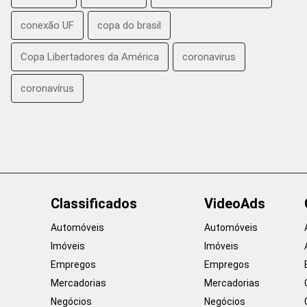
conexão UF
copa do brasil
Copa Libertadores da América
coronavirus
coronavírus
Classificados
VideoAds
Automóveis
Automóveis
Imóveis
Imóveis
Empregos
Empregos
Mercadorias
Mercadorias
Negócios
Negócios