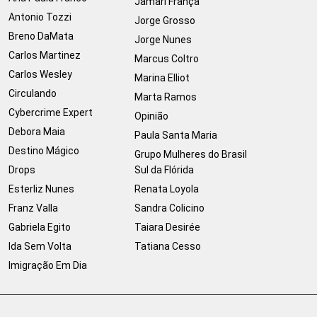
Jamari França
Antonio Tozzi
Jorge Grosso
Breno DaMata
Jorge Nunes
Carlos Martinez
Marcus Coltro
Carlos Wesley
Marina Elliot
Circulando
Marta Ramos
Cybercrime Expert
Opinião
Debora Maia
Paula Santa Maria
Destino Mágico
Grupo Mulheres do Brasil
Drops
Sul da Flórida
Esterliz Nunes
Renata Loyola
Franz Valla
Sandra Colicino
Gabriela Egito
Taiara Desirée
Ida Sem Volta
Tatiana Cesso
Imigração Em Dia