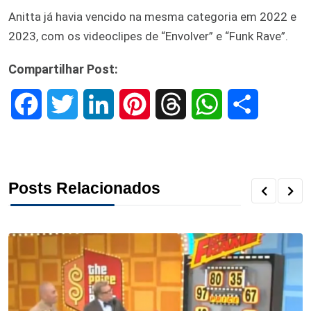
Anitta já havia vencido na mesma categoria em 2022 e
2023, com os videoclipes de “Envolver” e “Funk Rave”.
Compartilhar Post:
F
T
L
P
T
W
S
a
w
i
i
h
h
h
c
i
n
n
r
a
a
Posts Relacionados
e
t
k
t
e
t
r
b
t
e
e
a
s
e
o
e
d
r
d
A
o
r
I
e
s
p