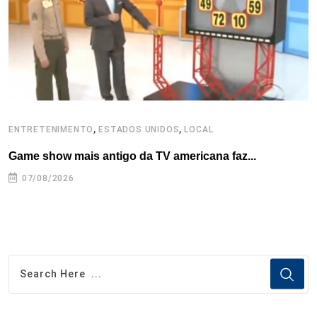
k
n
s
p
t
,
,
ENTRETENIMENTO
ESTADOS UNIDOS
LOCAL
E
Game show mais antigo da TV americana faz...
D
07/08/2026