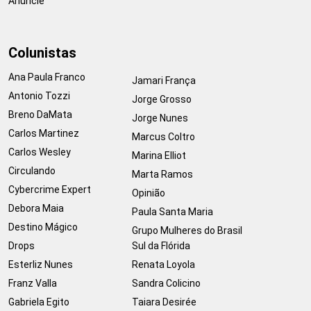
Anuncie
Colunistas
Ana Paula Franco
Jamari França
Antonio Tozzi
Jorge Grosso
Breno DaMata
Jorge Nunes
Carlos Martinez
Marcus Coltro
Carlos Wesley
Marina Elliot
Circulando
Marta Ramos
Cybercrime Expert
Opinião
Debora Maia
Paula Santa Maria
Destino Mágico
Grupo Mulheres do Brasil
Drops
Sul da Flórida
Esterliz Nunes
Renata Loyola
Franz Valla
Sandra Colicino
Gabriela Egito
Taiara Desirée