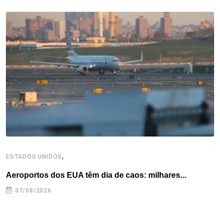
b
t
e
e
a
s
e
o
e
d
r
d
A
o
r
I
e
s
p
k
n
s
p
t
,
ESTADOS UNIDOS
E
Aeroportos dos EUA têm dia de caos: milhares...
G
07/08/2026