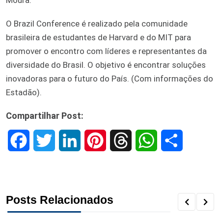
O Brazil Conference é realizado pela comunidade
brasileira de estudantes de Harvard e do MIT para
promover o encontro com líderes e representantes da
diversidade do Brasil. O objetivo é encontrar soluções
inovadoras para o futuro do País. (Com informações do
Estadão).
Compartilhar Post:
F
T
L
P
T
W
S
a
w
i
i
h
h
h
c
i
n
n
r
a
a
Posts Relacionados
e
t
k
t
e
t
r