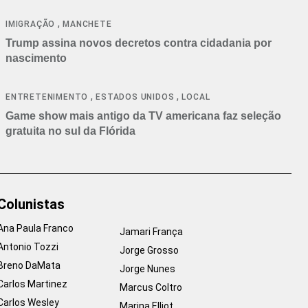
cancelamentos
,
IMIGRAÇÃO
MANCHETE
Trump assina novos decretos contra cidadania por
nascimento
,
,
ENTRETENIMENTO
ESTADOS UNIDOS
LOCAL
Game show mais antigo da TV americana faz seleção
gratuita no sul da Flórida
Colunistas
Ana Paula Franco
Jamari França
Antonio Tozzi
Jorge Grosso
Breno DaMata
Jorge Nunes
Carlos Martinez
Marcus Coltro
Carlos Wesley
Marina Elliot