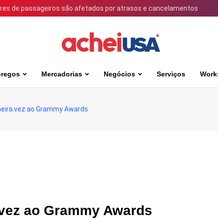
ares de passageiros são afetados por atrasos e cancelamentos
regos
Mercadorias
Negócios
Serviços
Work
imeira vez ao Grammy Awards
ra vez ao Grammy Awards