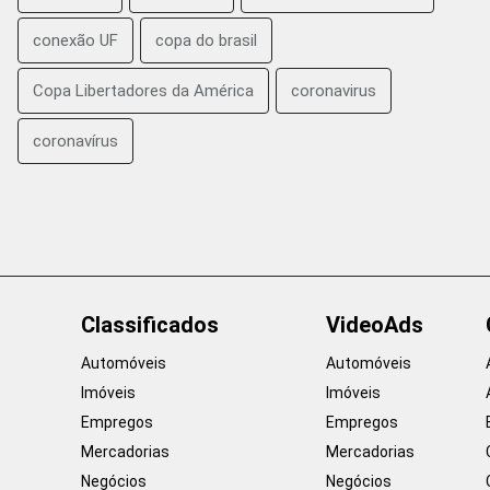
conexão UF
copa do brasil
Copa Libertadores da América
coronavirus
coronavírus
Classificados
VideoAds
Automóveis
Automóveis
Imóveis
Imóveis
Empregos
Empregos
Mercadorias
Mercadorias
Negócios
Negócios