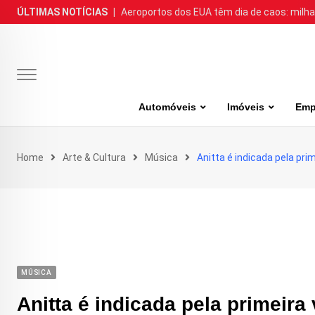
Skip
ÚLTIMAS NOTÍCIAS
|
Aeroportos dos EUA têm dia de caos: milh
to
content
Automóveis
Imóveis
Emp
Home
Arte & Cultura
Música
Anitta é indicada pela pr
MÚSICA
Anitta é indicada pela primei