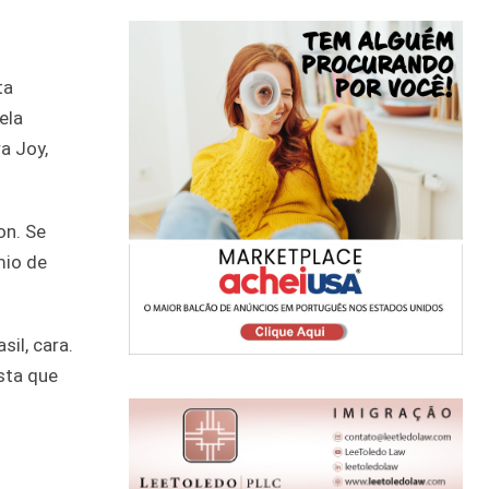
ta
ela
a Joy,
on. Se
mio de
il, cara.
sta que