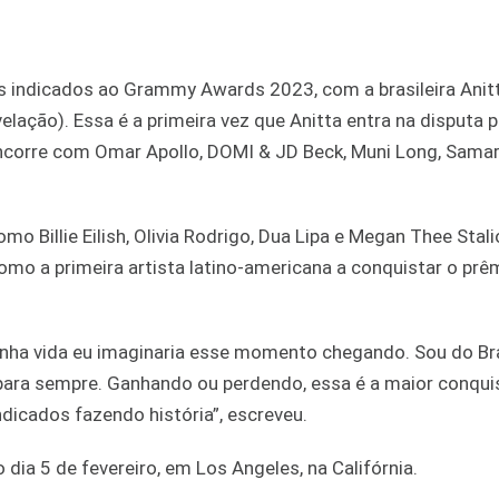
s indicados ao Grammy Awards 2023, com a brasileira Anit
lação). Essa é a primeira vez que Anitta entra na disputa p
oncorre com Omar Apollo, DOMI & JD Beck, Muni Long, Samar
 Billie Eilish, Olivia Rodrigo, Dua Lipa e Megan Thee Stali
como a primeira artista latino-americana a conquistar o prê
inha vida eu imaginaria esse momento chegando. Sou do Bras
 para sempre. Ganhando ou perdendo, essa é a maior conqui
dicados fazendo história”, escreveu.
a 5 de fevereiro, em Los Angeles, na Califórnia.