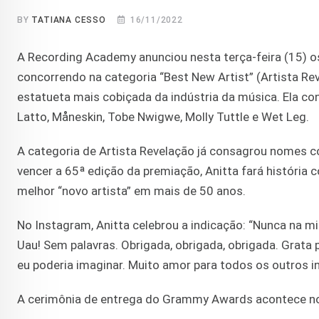
BY
TATIANA CESSO
16/11/2022
A Recording Academy anunciou nesta terça-feira (15) o
concorrendo na categoria “Best New Artist” (Artista Reve
estatueta mais cobiçada da indústria da música. Ela c
Latto, Måneskin, Tobe Nwigwe, Molly Tuttle e Wet Leg.
A categoria de Artista Revelação já consagrou nomes como
vencer a 65ª edição da premiação, Anitta fará história 
melhor “novo artista” em mais de 50 anos.
No Instagram, Anitta celebrou a indicação: “Nunca na m
Uau! Sem palavras. Obrigada, obrigada, obrigada. Grata
eu poderia imaginar. Muito amor para todos os outros in
A cerimônia de entrega do Grammy Awards acontece no di