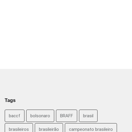
Tags
baccf
bolsonaro
BRAFF
brasil
brasileiros
brasileirão
campeonato brasileiro