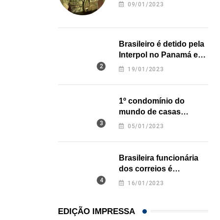
revela onde deixou o
Fernanda Abreu traz seu show eletrizante ao Zey
09/01/2023
corpo
22/05/2026
Brasileiro é detido pela
Interpol no Panamá e
pode pegar prisão
19/01/2023
perpétua nos EUA
1º condomínio do
mundo de casas
impressas em 3D é
05/01/2023
inaugurado no Texas
Brasileira funcionária
dos correios é
assassinada a facadas
16/01/2023
na Califórnia
EDIÇÃO IMPRESSA